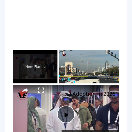
×
Now Playing
×
Play
Unmute
Fullscreen
UAE Leads Global AI Adoption in 2026
Play