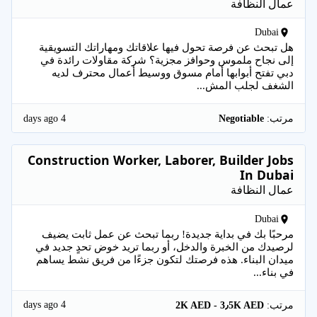
عمال النظافة
Dubai
هل تبحث عن فرصة تحول فيها علاقاتك ومهاراتك التسويقية
إلى نجاح ملموس وحوافز مجزية؟ شركة مقاولات رائدة في
دبي تفتح أبوابها أمام مسوق ووسيط أعمال محترف لديه
الشغف لجلب المش...
4 days ago
مرتب:
Negotiable
Construction Worker, Laborer, Builder Jobs
In Dubai
عمال النظافة
Dubai
مرحبًا بك في بداية جديدة! ربما تبحث عن عمل ثابت يضيف
لرصيدك من الخبرة والدخل، أو ربما تريد خوض تحدٍ جديد في
ميدان البناء. هذه فرصتك لتكون جزءًا من فريق نشط يساهم
في بناء...
4 days ago
مرتب:
2K AED - 3٫5K AED