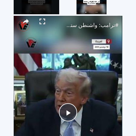
×
Unmute
#ترامب: واشنطن ستبيع مقاتلات F-35 لـ #السعودية ويصف المملكة بـ"الحليف العظيم"
Play