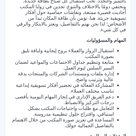
بالتميز والتجدد. نحب استقبال كل صباح بطاقة جديدة،
ونحتفي دومًا بالاختلاف والتنوع. تجدين في زوايا المكتب
أحاديث قصيرة ممتعة، ونقاشات حماسية حول أفكار
تسويقية جريئة. هنا، نؤمن بأن طاقة المكان تبدأ من
الأشخاص؛ لذا نحن نهتم بالتفاصيل، ونعتز بالابتكار والرقي
في كل شيء.
المهام والمسؤوليات
استقبال الزوار والعملاء بروح إيجابية ولباقة تليق
بصورة المكتب.
متابعة وتنظيم جداول الاجتماعات والمواعيد لضمان
السير السلس ليوم العمل.
إدارة ملفات ومستندات الشركات والمنتجات بدقة
عالية وترتيب واضح.
المشاركة الفعالة في تحضير أفكار تسويقية إبداعية
تناسب مختلف العملاء.
دعم الفريق الإداري في إنجاز المهام اليومية بأقصى
درجات التركيز والانضباط.
التعامل مع طلبات واحتياجات المكتب بشكل
استباقي، واقتراح حلول تنظيمية مدروسة.
المساعدة في تعزيز صورة المكتب من خلال الاهتمام
بالتفاصيل الجمالية حولك.