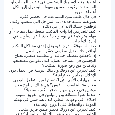
أعطينا مثالًا لأسلوبك الشخصي في ترتيب الملفات أو
المستندات وكيف تضمنين سهولة الوصول إليها لكل
أعضاء الفريق.
في حال طُلب منكِ المساعدة في تحضير فكرة
تسويقية عميلة جديدة، ما المراحل التي تتبعينها وكيف
توظفين حسك الإبداعي في ذلك؟
كيف تتصرفين إذا واجه المكتب ضغط عمل مفاجئ أو
مهام متراكمة في يوم واحد؟ حدثينا عن أسلوبك في
إدارة الأولويات.
صفِ لنا موقفًا بادرتِ فيه بحل إحدى مشاكل المكتب
أو اقتراحك تعديل تنظيمي حسّن سير العمل.
إذا لاحظتِ تفصيلة جمالية أو تنظيمية صغيرة تحتاج
التحسين في مساحة العمل، كيف تقومين بتصحيحها
وتتأكدين من رفع صورة المكتب؟
كيف تعبرين عن ذوقك وأناقتك اليومية في العمل دون
الإخلال بمعايير الاحترافية؟
ما المهارات الأهم التي اكتسبتِها من التعامل اليومي
مع برامج الحاسب وأوفيس؟ هل هناك برنامج معين
ترغبين في تطوير مهاراتك فيه أكثر مستقبلاً؟
عندما تطرأ مشكلة بين زميلتين في الفريق بسبب
اختلاف في وجهات النظر، كيف تساهمين في تهدئة
الموقف والحفاظ على الروح الإيجابية؟
كيف تعبرين عن دورك كعضو ضمن فريق متعدد
الخلفيات، وما الذي يدفعك للتفاعل والمشاركة في