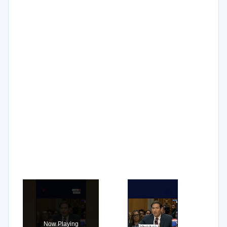
×
Now Playing