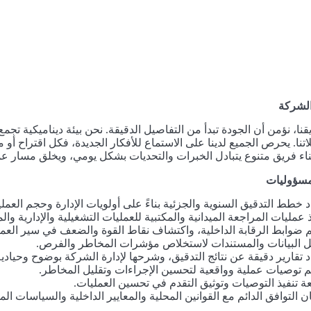
لشركة
قنا، نؤمن أن الجودة تبدأ من التفاصيل الدقيقة. نحن بيئة ديناميكية تج
اتنا. يحرص الجميع لدينا على الاستماع للأفكار الجديدة، فكل اقتراح أو م
بناء فريق متنوع يتبادل الخبرات والتحديات بشكل يومي، ويخلق مسار عمل و
لمسؤوليات
د خطط التدقيق السنوية والجزئية بناءً على أولويات الإدارة وحجم العمل
ذ عمليات المراجعة الميدانية والمكتبية للعمليات التشغيلية والإدارية والم
م ضوابط الرقابة الداخلية، واكتشاف نقاط القوة والضعف في سير العم
ل البيانات والمستندات لاستخلاص مؤشرات المخاطر والفرص.
د تقارير دقيقة عن نتائج التدقيق، وشرحها لإدارة الشركة بوضوح وحيادية
م توصيات عملية وواقعية لتحسين الإجراءات وتقليل المخاطر.
عة تنفيذ التوصيات وتوثيق التقدم في تحسين العمليات.
 التوافق الدائم مع القوانين المحلية والمعايير الداخلية والسياسات ال