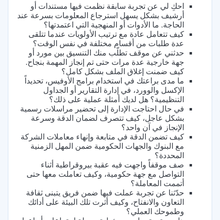
احكِ لي عن تجربة سابقة نظمت فيها مستندات أو
أرشيف بشكل يسهل استرجاع المعلومات بسرعة عند
الحاجة. ما الأدوات أو المنهجية التي اعتمدتها؟
كيف تتعامل عادة مع ترتيب الأولويات عندما تتلقى
عدة طلبات من أقسام مختلفة في نفس الوقت؟
حدثني عن موقف تطلّب منك التنسيق بين مورد أو
جهة خارجية عدة مرات حتى تم إنجاز المهمة بنجاح.
كيف ضمنت إغلاق الملف بشكل كامل؟
ما مدى براعتك في استخدام برامج الأوفيس، تحديداً
الإكسل والوورد، في إدارة التقارير أو الجداول
التنظيمية؟ هل لديك أمثلة عملية على ذلك؟
في حال احتاجت الإدارة إلى تحضير مراسلات رسمية
بشكل عاجل، كيف تتصرف لضمان الدقة وسرعة
الإنجاز في آن واحد؟
كيف تضمن الدقة في متابعة وإنهاء معاملات الشركة
مع البنوك والجهات الحكومية ضمن المهل الزمنية
المحددة؟
صف موقفاً واجهت فيه عقبة بيروقراطية أثناء
التواصل مع جهة حكومية، وكيف تعاملت معها حتى
أتممت المعاملة؟
حدّثنا عن تجربة عملت فيها ضمن فريق يتبنى ثقافة
التعاون والانفتاح، وكيف أثرت تلك البيئة على أدائك
وطموحك العملي؟