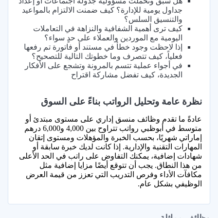
هل سبق وتحملت مسؤولية جدولة اجتماعات أو إعداد
جداول يومية للإدارة؟ كيف ضمنت الالتزام بالمواعيد
والتنسيق السلس؟
كيف ترى أهمية الشفافية والنزاهة في التعاملات
اليومية مع الموردين والعملاء على حدٍ سواء؟
إذا لاحظت وجود خطأ في مستند أو فاتورة تم رفعها
فعلياً، كيف تتصرف وما خطوتك التالية للتصحيح؟
في أجواء عملية تتسم بالمرونة وتشجع على الأفكار
الجديدة، كيف تفضل مشاركة اقتراح
نظرة عامة وتحليل الرواتب بناءً على السوق
عادةً ما تقدم وظائف منسق إداري على مستوى مبتدئ أو
متوسط في أبوظبي رواتب تتراوح بين 4,000 و6,000 درهم
إماراتي شهريًا، بحسب الخبرة والمؤهلات ومستوى إتقان
المهارات التقنية والإدارية. إذا كانت لديك خبرة سابقة أو
شهادات إضافية، يمكنك التفاوض على راتب في الحد الأعلى
من هذا النطاق. يجب أن تتوقع أيضًا مزايا إضافية مثل
مكافآت الأداء وفرص التدريب التي تعزز من قيمة العرض
الوظيفي بشكل عام.
وظائف مماثلة