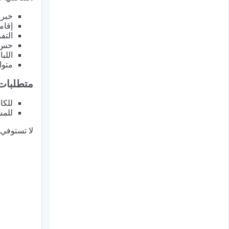
خبرة
إقام
التف
حس ع
اللب
متوا
متطلبات
للكاشير
للمش
لا تستوفي 