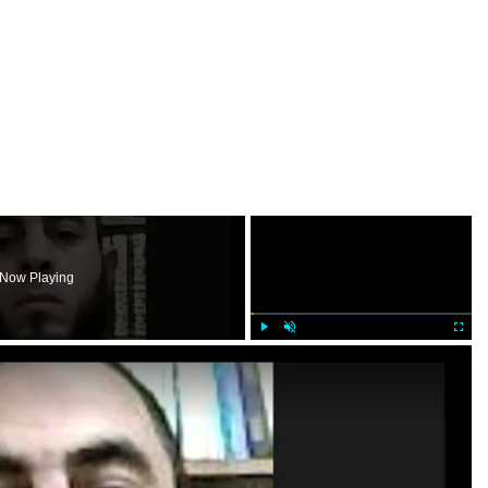
×
Now Playing
×
Play
Unmute
Fullscr