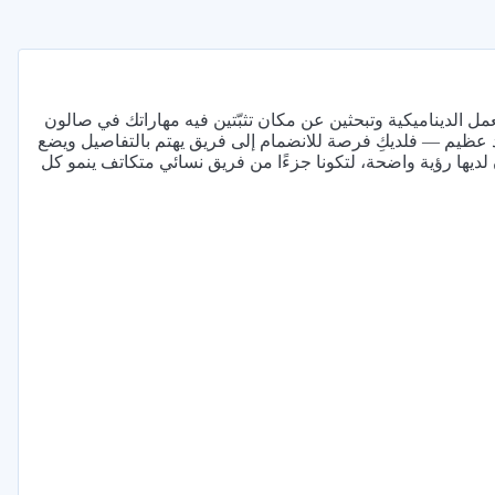
مل الديناميكية وتبحثين عن مكان تثبّتين فيه مهاراتك في صالون
ي منطقة الجرف 2 بالقرب من دوار محمد عظيم — فلديكِ فرصة للانضمام إلى فريق يهتم بالتفاصيل ويضع
يها رؤية واضحة، لتكونا جزءًا من فريق نسائي متكاتف ينمو كل