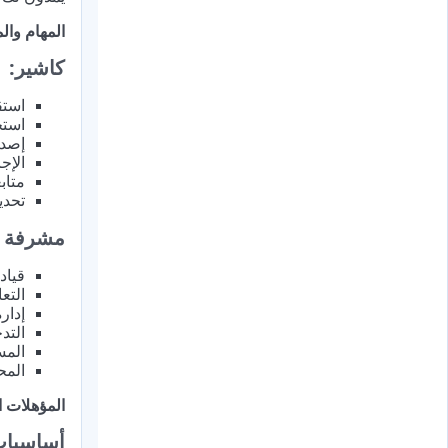
المهام وا
كاشير:
استق
استخدام نظام
إصدا
الإج
متاب
تحدي
مشرفة ص
قياد
التع
إدار
التد
المس
المح
المؤهلات ا
أساسيات