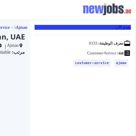
ervice
Ajman
تقدم الآن
an, UAE
معرف الوظيفة:
9335
Ajman
|
مرتب:
Negotiable
فئة:
Customer-Service
customer-service
ajman