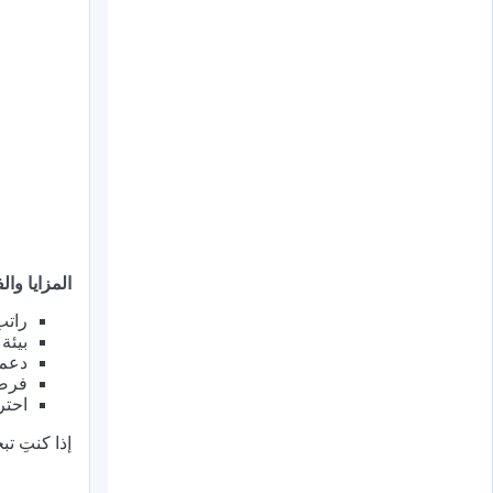
المزايا والف
راتب
بيئة
دعم 
فرصة
احتر
إذا كنتِ ت