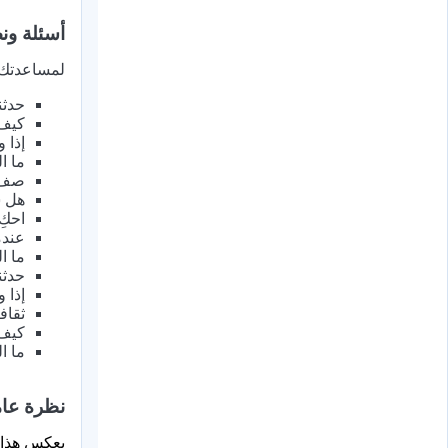
أسئلة ون
لمساعدتك ع
حدثن
كيف 
إذا 
ما ا
صف ك
هل س
احكِ
عندم
ما ا
حدثن
إذا 
ثقاف
كيف 
ما ا
نظرة عام
يعكس هذا ا