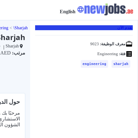
English
ering
Sharjah
تقدم الآن
 Sharjah
معرف الوظيفة:
9023
Sharjah
|
مرتب:
2٫5K AED
فئة:
Engineering
engineering
sharjah
حول الدو
مرحبًا بك
الاستشاري 
الشؤون الب