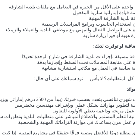
واحدة على الأقل من الخبرة في التعامل مع ملفات بلدية الشارقة
 قيادة إماراتية سارية المفعول
ة بلدية الشارقة المهنية
ن استخدام الحاسوب وبرامج المراسلات الرسمية
 على التواصل الفعال والمهني مع موظفي البلدية والعملاء والزملاء
 هوية أو فيزا زيارة سارية
افية لو توفرت لديك:
ة مسبقة بإجراءات بلدية الشارقة في شارع الوحدة تحديدًا
 على متابعة المعاملات تحت الضغط وإنجازها بدقة
ة سابقة في العمل مع مكاتب استشارية مشابهة
 كل المتطلبات؟ لا بأس — نود سماعك على أي حال!
وائد
ري تنافسي يتحدد بحسب خبرتك (يبدأ من 2500 درهم إماراتي ويزيد حسب الكفاءة)
 لتطوير مهاراتك بشكل عملي وبإشراف مهندسين مخضرمين
 عمل مريحة وداعمة تعطي الأولوية للتعاون
نية التعلم المستمر والاطلاع المباشر على متطلبات البلدية وتطورات 
 عمل مرن يساعدك في موازنة التزاماتك المهنية والشخصية
 يتطلع دومًا للأفضل ويصنع فرقًا حقيقيًا في مشاريع المدينة. إذا كن