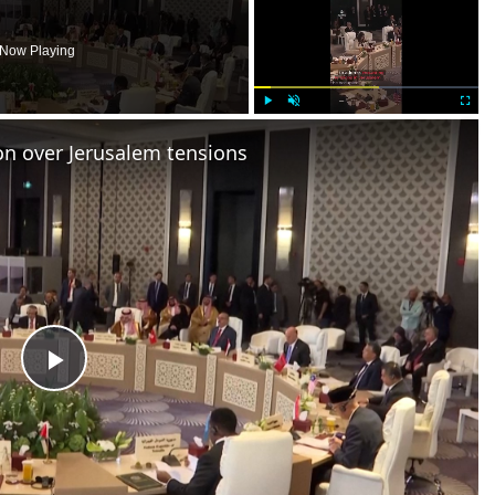
Now Playing
×
Play
Unmute
Fullscr
tion over Jerusalem tensions
Play
ideo