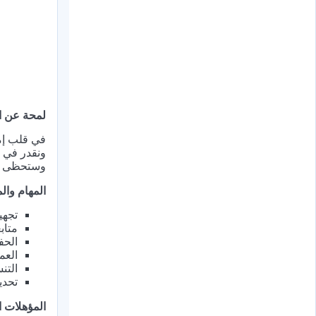
لمحة عن ا
في قلب إما
ونقدر في ف
وستحظى دائ
المهام وا
تجهي
متاب
الحف
العم
التن
تحدي
المؤهلات ا