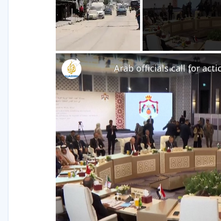
Arab officials call for ac
V