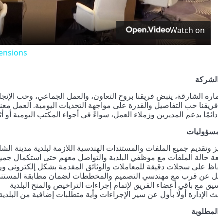
Watch on
tensions
لشركة
رة الشارقة، ينبض فريقنا بروح التعاون، والعمل الجماعي، وحب الإن
ريقنا حب التفاصيل والقدرة على مواجهة التحديات اليومية. العمل معنا 
مًا بدعم المديرين وزملاء العمل، سواءً في أجواء المكتب اليومية أو أثن
لمسؤوليات
ز وتقديم جميع الملفات والمستندات الهندسية اللازمة لبلدية مدينة ال
عة حالة الملفات مع موظفي البلدية والتواصل معهم حتى استكمال جمي
اظ على سجلات دقيقة للمعاملات والوثائق المقدمة بشكل إلكتروني و
ل عن قرب مع مهندسي التصميم والمخططات لضمان مطابقة المستند
سيق مع باقي أعضاء الفريق لإتمام إجراءات التراخيص والمنح البلدية
ث الإدارة أولًا بأول عن سير الإجراءات وأية متطلبات إضافية من البلدية
لمطلوبة