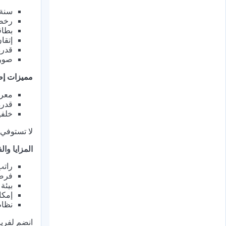
سنة 
رخصة
بطاق
إتقا
قدرة
صورة
مميزات إض
معرف
قدرة
خلفي
لا تستوفي
المزايا والف
راتب شه
فرصة
بيئة
إمكا
نظام
انضم لفريق