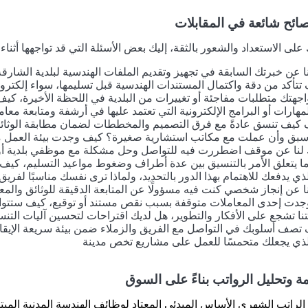
صائح شائعة في المقابلات
لى الاستعداد والشعور بالثقة، إليك بعض الأسئلة التي قد تواجهها أثناء ع
ا عن خبرتك السابقة في تجهيز وتقديم الملفات الهندسية لبلدية الشارق
تتأكد من دقة واكتمال المستندات الهندسية قبل تسليمها، سواء إلكترونيًا
واجهتك متطلبات مفاجئة أو تغييرات من البلدية في اللحظة الأخيرة، 
لمهارات أو البرامج الإلكترونية التي تعتمد عليها في أرشفة ومتابعة معام
يف تنسق عادةً مع فرق التصميم والمخططات لضمان مطابقة الوثائق
بق وأن عملت مع مكاتب استشارية صغيرة؟ كيف وجدت بيئة العمل مقا
 لنا عن موقف اضطررت فيه للتواصل وحل مشكلة مع موظفي بلدية أو ج
ا يتعلق الأمر بالتنسيق بين عدة أطراف وضغوط مواعيد التسليم، كيف 
لذي يدفعك للاهتمام بهذا الدور بالتحديد، ولماذا ترى نفسك مناسبًا لفري
ا عن إنجاز شخصي كنت فيه مسؤولًا عن المتابعة الدقيقة للوثائق والم
وجدت إحدى المعاملات متوقفة بسبب نقص مستند أو توقيع، كيف ستتواص
تنا تشجع على الأفكار والتطوير، هل لديك اقتراحات لتحسين آليات التنسي
تصف أسلوبك في التواصل مع الفريق والزملاء ضمن بيئة سريعة الإيقا
لذي يجعلك متحمسًا للعمل على مشاريع تخص مدينة
ة وتحليل الرواتب بناءً على السوق
لراتب الشهري الأساس المبدئي المعتاد لوظائف الهندسة المدنية المبتد