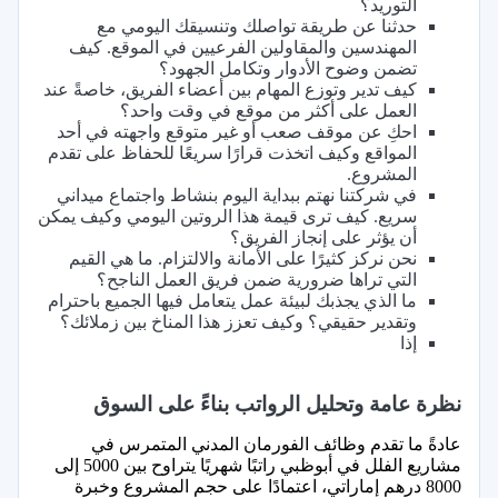
التوريد؟
حدثنا عن طريقة تواصلك وتنسيقك اليومي مع
المهندسين والمقاولين الفرعيين في الموقع. كيف
تضمن وضوح الأدوار وتكامل الجهود؟
كيف تدير وتوزع المهام بين أعضاء الفريق، خاصةً عند
العمل على أكثر من موقع في وقت واحد؟
احكِ عن موقف صعب أو غير متوقع واجهته في أحد
المواقع وكيف اتخذت قرارًا سريعًا للحفاظ على تقدم
المشروع.
في شركتنا نهتم ببداية اليوم بنشاط واجتماع ميداني
سريع. كيف ترى قيمة هذا الروتين اليومي وكيف يمكن
أن يؤثر على إنجاز الفريق؟
نحن نركز كثيرًا على الأمانة والالتزام. ما هي القيم
التي تراها ضرورية ضمن فريق العمل الناجح؟
ما الذي يجذبك لبيئة عمل يتعامل فيها الجميع باحترام
وتقدير حقيقي؟ وكيف تعزز هذا المناخ بين زملائك؟
إذا
نظرة عامة وتحليل الرواتب بناءً على السوق
عادةً ما تقدم وظائف الفورمان المدني المتمرس في
مشاريع الفلل في أبوظبي راتبًا شهريًا يتراوح بين 5000 إلى
8000 درهم إماراتي، اعتمادًا على حجم المشروع وخبرة