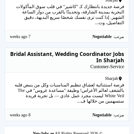
Sharjah
فرصة جديدة بانتظارك كـ "كاشير" في قلب سوق المأكولات
البحرية بمدينة الشارقة، وتحديدًا بالقرب من دوار الساعة
الشهير. إذا كنت ترى نفسك شخصًا سريع البديهة، دقيق
التفاصيل، وت...
7 weeks ago
مرتب:
Negotiable
Bridal Assistant, Wedding Coordinator Jobs
In Sharjah
Customer-Service
Sharjah
فرصة استثنائية لعشاق تنظيم المناسبات وكل من ينبض قلبه
بالشغف لعالم الأعراس! وظيفة "مساعدة عروس" في The
White Veil ليست مجرد عمل عادي — بل تجربة فريدة
ستسهمين من خلالها ف...
8 weeks ago
مرتب:
Negotiable
NewJobs.ae
All Rights Reserved.
© 2026