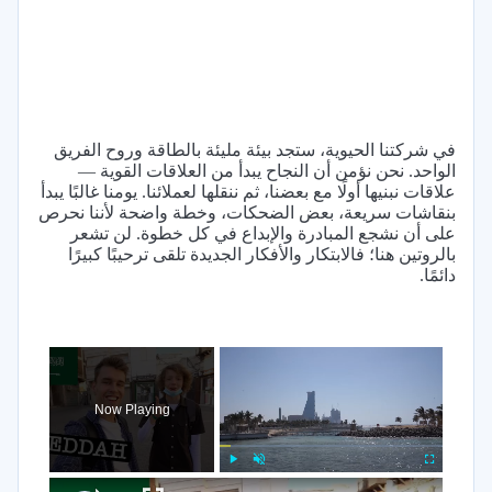
في شركتنا الحيوية، ستجد بيئة مليئة بالطاقة وروح الفريق
الواحد. نحن نؤمن أن النجاح يبدأ من العلاقات القوية —
علاقات نبنيها أولًا مع بعضنا، ثم ننقلها لعملائنا. يومنا غالبًا يبدأ
بنقاشات سريعة، بعض الضحكات، وخطة واضحة لأننا نحرص
على أن نشجع المبادرة والإبداع في كل خطوة. لن تشعر
بالروتين هنا؛ فالابتكار والأفكار الجديدة تلقى ترحيبًا كبيرًا
دائمًا.
×
Now Playing
×
Play
Unmute
Fullscreen