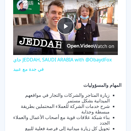
JEDDAH, SAUDI ARABIA with @ObaydFox جاي في جدة مع عبيد
Play
Watch on
Video
JEDDAH, SAUDI ARABIA with @ObaydFox جاي
في جدة مع عبيد
المهام والمسؤوليات
زيارة المتاجر والشركات والتجار في مواقعهم
الميدانية بشكل مستمر
شرح خدمات الشركة للعملاء المحتملين بطريقة
مبسطة وجذابة
بناء شبكة علاقات قوية مع أصحاب الأعمال والعملاء
الجدد
تحويل كل زيارة ميدانية إلى فرصة فعلية للبيع