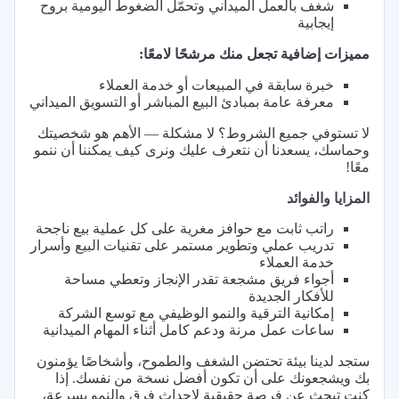
شغف بالعمل الميداني وتحمّل الضغوط اليومية بروح
إيجابية
مميزات إضافية تجعل منك مرشحًا لامعًا:
خبرة سابقة في المبيعات أو خدمة العملاء
معرفة عامة بمبادئ البيع المباشر أو التسويق الميداني
لا تستوفي جميع الشروط؟ لا مشكلة — الأهم هو شخصيتك
وحماسك، يسعدنا أن نتعرف عليك ونرى كيف يمكننا أن ننمو
معًا!
المزايا والفوائد
راتب ثابت مع حوافز مغرية على كل عملية بيع ناجحة
تدريب عملي وتطوير مستمر على تقنيات البيع وأسرار
خدمة العملاء
أجواء فريق مشجعة تقدر الإنجاز وتعطي مساحة
للأفكار الجديدة
إمكانية الترقية والنمو الوظيفي مع توسع الشركة
ساعات عمل مرنة ودعم كامل أثناء المهام الميدانية
ستجد لدينا بيئة تحتضن الشغف والطموح، وأشخاصًا يؤمنون
بك ويشجعونك على أن تكون أفضل نسخة من نفسك. إذا
كنت تبحث عن فرصة حقيقية لإحداث فرق والنمو بسرعة،