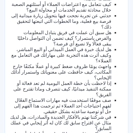
كيف تتعامل مع اعتراضات العملاء أو أسئلتهم الصعبة
خلال محادثة تقديم الخدمات أو محاولة البيع؟
حدثني عن تجربة نجحت فيها بتحويل زيارة ميدانية إلى
فرصة بيع فعلية، وما الخطوات التي اتبعتها لتحقيق
ذلك؟
هل سبق أن عملت في فريق يتبادل المعلومات
والفرص باستمرار؟ كيف تضمن أن التواصل داخليًا
يبقى فعالًا ولا تضيع أي فرصة؟
هل لديك خبرة في العمل الميداني أو البيع المباشر،
وكيف أثرت هذه التجربة على مهاراتك في التعامل مع
العملاء؟
واجهتَ يومًا ظروف ضغط كبيرة أو عملًا مكثفًا خارج
المكاتب، كيف حافظت على معنوياتك واستمرار أدائك
الإيجابي؟
إذا لاحظت بأن خطة العمل اليومية لم تعد فعالة أو
ممكنة التنفيذ ميدانيًا، كيف تتصرف وماذا تقترح على
الفريق؟
صف موقفًا استخدمت فيه مهارات الاستماع الفعّال
لفهم احتياجات أحد العملاء ثم ترجمت هذا الفهم إلى
حل أو توصية ساعدته بشكل حقيقي.
في شركتنا نهتم بالأفكار الجديدة والمبادرات، هل لديك
مثال عن اقتراح سابق لك كان له أثر إيجابي في عملك
السابق؟