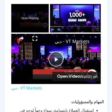
×
Now Playing
×
Play
Unmute
Fullscreen
VT Markets - دبي
Play
Watch on
Video
VT Markets - دبي
المهام والمسؤوليات
استقبال العملاء بابتسامة، سواء وجهاً لوجه في