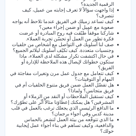
الرقمية الجديدة؟
إذا واجهت سؤالاً لا تعرف إجابته من عميل، كيف
تتصرف؟
كيف تساعد زميلك في الفريق عندما تلاحظ أنه يواجه
صعوبة مع عميل أو ضمن إجراء معين؟
شاركنا موقفاً طبّقت فيه روح المبادرة أو عرضت
فكرة تطور من العمل أو تحسّن تجربة العملاء.
صف لنا أسلوبك في التواصل مع أشخاص من خلفيات
وجنسيات متعددة. كيف تكيّف أسلوبك ليلائم الجميع؟
في حال اكتشفت تكرار مشكلة لدى العملاء، ماذا
ستكون خطواتك لإيصال هذه الملاحظة للإدارة أو
الفريق؟
كيف تتعامل مع جدول عمل مرن وتغيرات مفاجئة في
المهام أو التوقيتات؟
هل تفضّل العمل ضمن فريق متنوع الخلفيات أم في
فريق متجانس؟ ولماذا؟
كيف تستقبل الملاحظات أو النقد من الزملاء أو
المشرفين؟ هل يمكنك إعطاؤنا مثالاً أثّر على تطوّرك؟
ما الدافع الرئيسي الذي يجعلك ترغب بالعمل في قلب
مدينة كدبي وفي أجواء برجمان؟
ما الذي تتوقّعه من بيئة العمل لتشعر بالحماس
والدافعية، وكيف تساهم في بناء أجواء عمل إيجابية
حولك؟