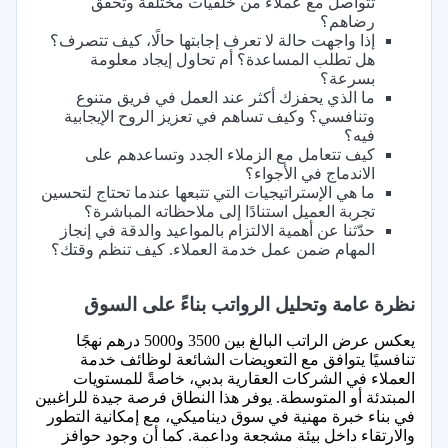
تتواصل مع عملاء من خلفيات مختلفة وتحقق
رضاهم؟
إذا واجهت حالة لا تعرف إجابتها حالًا، كيف تتصرف؟
هل تطلب المساعدة؟ أم تحاول إيجاد معلومة
بسرعة؟
ما الذي يحفزك أكثر عند العمل في فريق متنوع
وتنافسي؟ وكيف تساهم في تعزيز الروح الإيجابية
فيه؟
كيف تتعامل مع الزملاء الجدد وتساعدهم على
الاندماج في الأجواء؟
ما هي الإستراتيجيات التي تتبعها عندما تحتاج لتحسين
تجربة العميل استنادًا إلى ملاحظاته المباشرة؟
حدّثنا عن أهمية الالتزام بالمواعيد والدقة في إنجاز
المهام ضمن عمل خدمة العملاء. كيف تنظم وقتك؟
نظرة عامة وتحليل الرواتب بناءً على السوق
يعكس عرض الراتب البالغ بين 3500 و5000 درهم نهجًا
تنافسيًا يتوافق مع التعويضات الشائعة لوظائف خدمة
العملاء في الشركات العقارية بدبي، خاصةً للمستويات
المبتدئة أو المتوسطة. يوفر هذا النطاق فرصة جيدة للراغبين
في بناء خبرة مهنية في سوق ديناميكي، مع إمكانية التطور
والارتقاء داخل بيئة مشجعة وداعمة. كما أن وجود حوافز