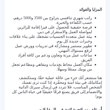
المزايا والفوائد
راتب شهري تنافسي يتراوح بين 3500 و5000 درهم،
حسب الكفاءة والخبرة.
فرصة حقيقية للحصول على فيزا إقامة للزائرين
لمواصلة العمل والاستقرار في دبي.
بيئة عمل متعددة الجنسيات تشجعك على بناء علاقات
وخبرات جديدة كل يوم.
تطوير مستمر ومشاركة في تدريبات وورش عمل
لرفع مستواك المهني.
ساعات عمل مرنة وتعاون ودعم من كافة أفراد
الفريق.
مكان العمل محاط بخدمات ومقاهي ومطاعم تجعل
من يومك ممتعًا وسهلًا.
هنا ستشعر أنك جزء من عائلة عملية حقًا، وستكتشف
إمكانياتك في بيئة آمنة ومحفّزة. إذا كنت ترى نفسك
الشخص المناسب، فلا تتردد في إرسال سيرتك الذاتية
والانضمام إلى فريق يصنع فرقًا حقيقيًا في حياة الناس كل
يوم!
أسئلة ونصائح شائعة في المقابلات