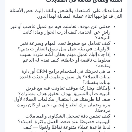
لمساعدتك على الاستعداد والشعور بالثقة، إليك بعض الأسئلة
التي قد تواجهها أثناء عملية المقابلة لهذا الدور.
حدثني عن موقف تعاملت فيه مع عميل غاضب أو غير
راضٍ عن الخدمة. كيف أدرت الحوار وماذا كانت
النتيجة؟
كيف تتعامل مع ضغوط تعدد المهام وسرعة تغير
الأولويات في بيئة عمل مثل سوق العقارات بدبي؟
إذا جاء إليك عميل مهتم بعقار، لكنه متردد بسبب
معلومات ناقصة أو خاطئة، كيف تقدم له الدعم
وتقنعه؟
ما هي تجربتك في استخدام برامج CRM أو إدارة
بيانات العملاء؟ هل سبق ونظمت أو حدثت قاعدة
بيانات بنفسك؟
بإمكانك مشاركة موقف تعاونت فيه مع فريق
المبيعات أو التسويق بهدف تحقيق هدف مشترك؟
صف لنا طريقتك في استقبال مكالمات العملاء لأول
مرة وضمان ترك انطباع إيجابي، حتى لو كان يومك
مزدحمًا.
كيف تضمن دقة تسجيل الشكاوى والمعاملات
اليومية، خصوصًا عند ضغط العمل وكثرة العملاء؟
لدينا قاعدة عملاء متنوعة ثقافيًا ولغويًا — كيف