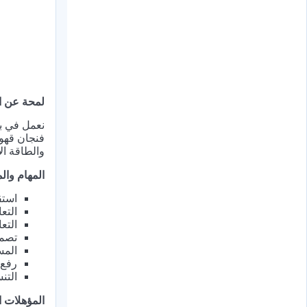
لمحة عن ا
نعمل في بي
فنجان قهوة
والطاقة ال
المهام وا
استق
التع
التع
تصمي
المس
رفع 
التن
المؤهلات ا