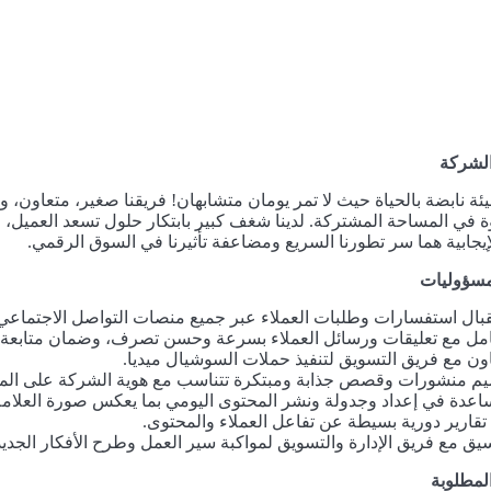
لشركة
ئة نابضة بالحياة حيث لا تمر يومان متشابهان! فريقنا صغير، متعاون، ويشج
 في المساحة المشتركة. لدينا شغف كبير بابتكار حلول تسعد العميل، 
إيجابية هما سر تطورنا السريع ومضاعفة تأثيرنا في السوق الرقمي.
لمسؤوليات
بال استفسارات وطلبات العملاء عبر جميع منصات التواصل الاجتماعي ب
امل مع تعليقات ورسائل العملاء بسرعة وحسن تصرف، وضمان متابعة كا
اون مع فريق التسويق لتنفيذ حملات السوشيال ميديا.
م منشورات وقصص جذابة ومبتكرة تتناسب مع هوية الشركة على المن
اعدة في إعداد وجدولة ونشر المحتوى اليومي بما يعكس صورة العلامة 
تقارير دورية بسيطة عن تفاعل العملاء والمحتوى.
سيق مع فريق الإدارة والتسويق لمواكبة سير العمل وطرح الأفكار الجديد
لمطلوبة