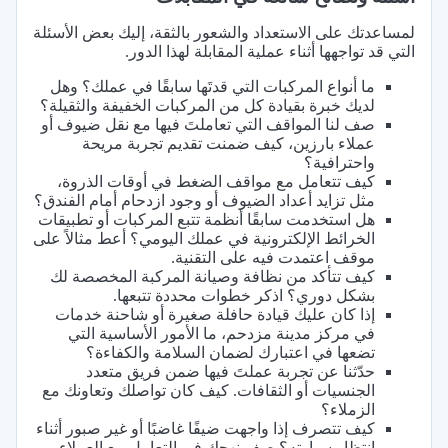
لمساعدتك على الاستعداد والشعور بالثقة، إليك بعض الأسئلة
التي قد تواجهها أثناء عملية المقابلة لهذا الدور.
ما أنواع المركبات التي قدتَها سابقًا في عملك؟ وهل
لديك خبرة بقيادة كل من المركبات الخفيفة والثقيلة؟
صف لنا المواقف التي تعاملتَ فيها مع نقل ضيوف أو
عملاء بارزين، كيف ضمنت تقديم تجربة مريحة
واحترافية؟
كيف تتعامل مع مواقف الضغط في أوقات الذروة،
مثل تزايد أعداد الضيوف أو وجود ازدحام أمام الفندق؟
هل استخدمت سابقًا أنظمة تتبع المركبات أو تطبيقات
الخرائط الإلكترونية في عملك اليومي؟ أعط مثالاً على
موقف اعتمدت فيه على التقنية.
كيف تتأكد من نظافة وصيانة المركبة المخصصة لك
بشكل دوري؟ اذكر خطوات محددة تتبعها.
إذا كان عليك قيادة حافلة صغيرة أو شاحنة خدمات
في مركز مدينة مزدحم، ما الأمور الأساسية التي
تضعها في اعتبارك لضمان السلامة والكفاءة؟
حدّثنا عن تجربة عملتَ فيها ضمن فريق متعدد
الجنسيات أو الثقافات. كيف كان تواصلك وتعاونك مع
الزملاء؟
كيف تتصرف إذا واجهت ضيفًا غاضبًا أو غير صبور أثناء
انتظار سيارته؟ صف نهجك في التعامل مع العملاء