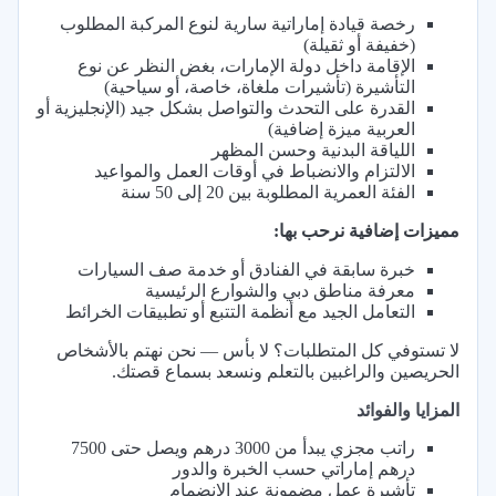
رخصة قيادة إماراتية سارية لنوع المركبة المطلوب
(خفيفة أو ثقيلة)
الإقامة داخل دولة الإمارات، بغض النظر عن نوع
التأشيرة (تأشيرات ملغاة، خاصة، أو سياحية)
القدرة على التحدث والتواصل بشكل جيد (الإنجليزية أو
العربية ميزة إضافية)
اللياقة البدنية وحسن المظهر
الالتزام والانضباط في أوقات العمل والمواعيد
الفئة العمرية المطلوبة بين 20 إلى 50 سنة
مميزات إضافية نرحب بها:
خبرة سابقة في الفنادق أو خدمة صف السيارات
معرفة مناطق دبي والشوارع الرئيسية
التعامل الجيد مع أنظمة التتبع أو تطبيقات الخرائط
لا تستوفي كل المتطلبات؟ لا بأس — نحن نهتم بالأشخاص
الحريصين والراغبين بالتعلم ونسعد بسماع قصتك.
المزايا والفوائد
راتب مجزي يبدأ من 3000 درهم ويصل حتى 7500
درهم إماراتي حسب الخبرة والدور
تأشيرة عمل مضمونة عند الانضمام