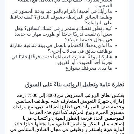
الصعبين.
ما رأيك في أهمية الالتزام بالمواعيد ودقة الحضور في
وظيفة السائق المرتبطة بضيوف الفندق؟ كيف تحافظ
على التزامك؟
كيف تطور نفسك باستمرار في عملك كسائق؟ وهل
سبق أن تلقيت تدريبًا خاصًا أو طورت مهارات جديدة
في مجال خدمة العملاء؟
ما الذي يدفعك للاهتمام بالعمل في بيئة فندقية مقارنة
بوظائف سائق في مجالات أخرى؟
شاركنا موقفًا شعرت فيه بأنك أحدثت فرقًا إيجابيًا في
تجربة أحد الضيوف أو الفريق.
ما مدى معرفتك بشوارع
نظرة عامة وتحليل الرواتب بناءً على السوق
يعكس نطاق الرواتب المعروض من 3000 إلى 7500 درهم
إماراتي شهريًا التعويض المتعارف عليه لوظائف السائقين
وخدمة صف السيارات في قطاع الضيافة بدبي، مع مراعاة
مستوى الخبرة ونوع المركبة. كما تتيح هذه الحزمة
للموظفين الجدد فرصة التطور المهني واكتساب مزايا
إضافية مثل السكن والتأمين الطبي، مما يجعلها خيارًا جاذبًا
لبداية قوية واستقرار وظيفي في مجال الفنادق المتنامي في