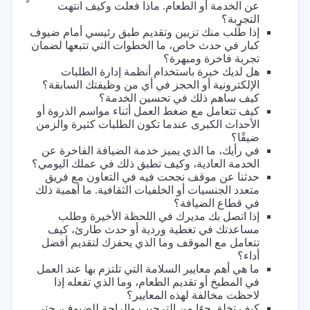
عن الخدمة أو الطعام. ماذا فعلت وكيف انتهت
التجربة؟
إذا طُلب منك تزيين وتقديم طبق رئيسي أمام ضيوف
كبار في حدث خاص، ما الخطوات التي تتبعها لضمان
تجربة فاخرة ومبهرة؟
هل لديك خبرة باستخدام أنظمة إدارة الطلبات
الإلكترونية أو الحجز في أي من وظيفتك السابقة؟
كيف ساهم ذلك في تحسين الخدمة؟
كيف تتعامل مع ضغط العمل أثناء مواسم الذروة أو
الأحداث الكبرى عندما تكون الطلبات كثيرة والزمن
ضيقًا؟
في رأيك، ما الذي يميز خدمة الضيافة الفاخرة عن
الخدمة العادية، وكيف تطبق ذلك في عملك اليومي؟
حدثنا عن موقف نجحت فيه في التعاون مع فريق
متعدد الجنسيات أو الخلفيات الثقافية. ما أهمية ذلك
في قطاع الضيافة؟
إذا اتصل بك مديرك في اللحظة الأخيرة وطلب
مساعدتك في تغطية وردية أو حدث طارئ، كيف
تتعامل مع الموقف وما الذي يحفزك لتقديم أفضل
أداء؟
ما هي أهم معايير السلامة التي تلتزم بها عند العمل
في المطبخ أو تقديم الطعام، وما الذي تفعله إذا
لاحظت مخالفة لهذه المعايير؟
كيف تخلق جوًا من الترحيب والراحة للضيوف، حتى