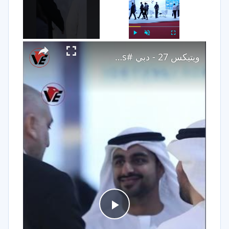
×
Play
Unmute
Fullscreen
ويتيكس 27 - دبي #Shorts
Play