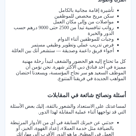
تأشيرة إقامة مجانية بالكامل
سكن مريح مخصص للموظفين
مواصلات من وإلى مكان العمل
رواتب تنافسية تبدأ من 2500 حتى 9000 درهم حسب
الدور والخبرة
وجبات للموظفين أثناء الدوام
فرص تدريب عملي وتطوير وظيفي مستمر
أجواء فريق داعمة وصديقة — ستشعر أنك بين العائلة
كل ما تحتاج إليه هو الحضور والشغف لتبدأ رحلة مهنية
مميزة في أحد فنادق دبي الأكثر شهرة. نحن نؤمن أن
الموظف السعيد هو سر نجاح المؤسسة، ويسعدنا احتضان
المواهب الجديدة في فريقنا المتنوع.
أسئلة ونصائح شائعة في المقابلات
لمساعدتك على الاستعداد والشعور بالثقة، إليك بعض الأسئلة
التي قد تواجهها أثناء عملية المقابلة لهذا الدور.
حدثني عن خبرتك السابقة في أي من الأدوار المرتبطة
بالضيافة مثل خدمة العملاء، إعداد القهوة، الخبز، أو
العمل في المطبخ. ما هو الدور الأقرب إلى مهاراتك