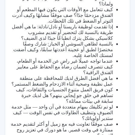
ولماذا؟
كيف تتعامل مع الأوقات التي يكون فيها المطعم أو
الفندق مزدحمًا جدًا؟ صف موقفًا مشابهًا وكيف أدرت
التوتر أو الضغط في تلك اللحظات.
إذا تقدمت لوظيفة باريستا أو نادل/نادلة: ما هي أفضل
طريقة بالنسبة لك لتحضير أو تقديم مشروب
كلاسيكي بشكل يترك انطباعًا جيدًا لدى الضيف؟
بالنسبة لطاهي السوشي أو الخباز: شارك وصفًا
مختصرًا لطبق أو عجينة أعددتها سابقًا، وكيف أضفت
لمستك الخاصة عليه.
عندما تواجه عميلًا غير راضٍ عن الخدمة أو الطعام،
كيف تتصرف لضمان رضاه مع الحفاظ على معايير
الفندق الراقية؟
ما هي أفضل الطرق لديك للمحافظة على منطقة
عمل نظيفة وصحية أثناء الازدحام والضغط المستمر؟
كون فريق العمل متنوع الجنسيات والثقافات، كيف
تساهم في خلق جو إيجابي بينهم؟ هل لديك خبرة
سابقة في بيئات مماثلة؟
لو تم تكليفك بمهام متعددة في آن واحد — مثل خدمة
الضيوف وتنظيف الطاولات في نفس الوقت — كيف
ستدير أولوياتك؟
صف موقفًا تعاونت فيه مع زميل أو أكثر لتقديم خدمة
ممتازة في وقت قصير. ما هو دورك في تعزيز روح