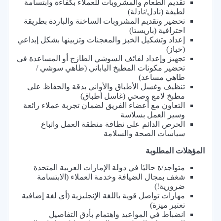
تقديم الطعام والمشروبات للعملاء بكفاءة وابتسامة
لطيفة (نادل/نادلة)
تحضير وتقديم المشروبات الساخنة والباردة بطريقة
احترافية (باريستا)
إعداد وتشكيل الخبز والمعجنات وتزيينها بشكل إبداعي
(خباز)
تجهيز وإعداد لفائف السوشي الطازج أو المساعدة في
تحضير مكونات المطبخ الياباني (طاهي سوشي /
طاهي مساعد)
تنظيف وغسل الأطباق والأواني بدقة والحفاظ على
مطبخ لامع وصحي (غاسل أطباق)
التعاون مع أعضاء الفريق لضمان تجربة عملاء رائعة
وسير العمل بسلاسة
الحرص الدائم على نظافة منطقة العمل واتباع
سياسات الصحة والسلامة
المؤهلات المطلوبة
متواجد/ة حاليًا في دولة الإمارات العربية المتحدة
شغف بمجال الضيافة وخدمة العملاء (الابتسامة
ضرورية!)
مهارات تواصل قوية باللغة الإنجليزية (أي لغة إضافية
تعتبر ميزة)
انضباط في المواعيد واهتمام بأدق التفاصيل