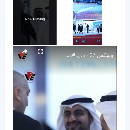
Now Playing
×
Play
Unmute
Fullscreen
ويتيكس 27 - دبي #Shorts