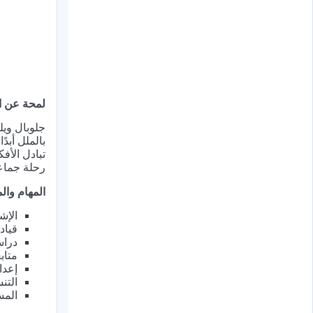
لمحة عن ا
جلوبال ويل
بالملل أبد
تبادل الأف
رحلة جماعي
المهام وا
الإش
قياد
دراس
متاب
إعدا
التن
المس