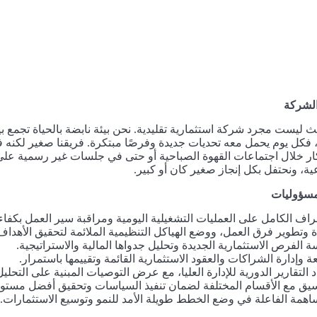
لشركة
ث ليست مجرد شركة استثمارية تقليدية. نحن بيئة نابضة بالحياة تجمع ب
ًا، فكل يوم يحمل معه تحديات جديدة وفرصًا مبتكرة. فريقنا صغير لكنه فعّ
كار خلال اجتماعات القهوة الصباحية أو حتى في جلسات غير رسمية على 
ة، ونحتفل بكل إنجاز صغير كان أو كبير.
لمسؤوليات
راف الكامل على العمليات التشغيلية اليومية ومراقبة سير العمل بكفاء
ة وتطوير فرق العمل، ووضع الهياكل التنظيمية الملائمة لتحقيق الأهداف 
ة الفرص الاستثمارية الجديدة وتحليل جدواها المالية والاستراتيجية.
عة وإدارة الشراكات والعقود الاستثمارية القائمة وتقييمها باستمرار.
د التقارير الدورية للإدارة العليا، مع عرض التوصيات المبنية على التحليل
سيق مع الأقسام المختلفة لضمان تنفيذ السياسات وتحقيق أفضل مستوى
اهمة الفاعلة في وضع الخطط طويلة الأمد للنمو وتوسيع الاستثمارات.