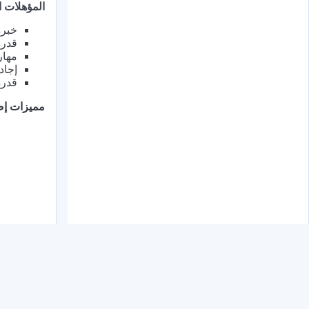
المؤهلات ا
خبرة لا تقل عن 5 سن
قدرة
مهار
إجاد
قدرة
مميزات إض