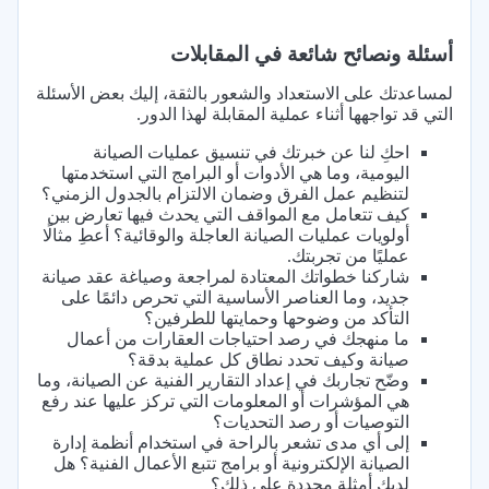
أسئلة ونصائح شائعة في المقابلات
لمساعدتك على الاستعداد والشعور بالثقة، إليك بعض الأسئلة
التي قد تواجهها أثناء عملية المقابلة لهذا الدور.
احكِ لنا عن خبرتك في تنسيق عمليات الصيانة
اليومية، وما هي الأدوات أو البرامج التي استخدمتها
لتنظيم عمل الفرق وضمان الالتزام بالجدول الزمني؟
كيف تتعامل مع المواقف التي يحدث فيها تعارض بين
أولويات عمليات الصيانة العاجلة والوقائية؟ أعطِ مثالًا
عمليًا من تجربتك.
شاركنا خطواتك المعتادة لمراجعة وصياغة عقد صيانة
جديد، وما العناصر الأساسية التي تحرص دائمًا على
التأكد من وضوحها وحمايتها للطرفين؟
ما منهجك في رصد احتياجات العقارات من أعمال
صيانة وكيف تحدد نطاق كل عملية بدقة؟
وضّح تجاربك في إعداد التقارير الفنية عن الصيانة، وما
هي المؤشرات أو المعلومات التي تركز عليها عند رفع
التوصيات أو رصد التحديات؟
إلى أي مدى تشعر بالراحة في استخدام أنظمة إدارة
الصيانة الإلكترونية أو برامج تتبع الأعمال الفنية؟ هل
لديك أمثلة محددة على ذلك؟