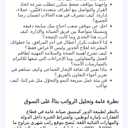
واجهتنا مواقف ضغط متكرر تتطلب سرعة اتخاذ
القرار والتواصل مع أطراف متعددة (فنّيّين، عملاء،
إدارة). كيف تتصرف في هذه الحالات لضمان رضا
الجميع؟
احكِ عن موقف صعب احتاج منك متابعة دقيقة
وتنسيقًا متواصلًا بين فريق الصيانة والإدارة. كيف
أدرت هذا التحدي وما كانت النتيجة؟
إذا لاحظت تكرار أعطال في أحد المرافق، ما خطواتك
المقترحة لعلاج الجذور وليس الأعراض فقط؟
كيف تشرح أهمية الصحة والسلامة المهنية لطاقم
العمل والمقاولين، وما الإجراءات التي تتبعها للالتزام
بالممارسات الآمنة؟
ماذا تعني لك ثقافة الإنجاز الجماعي وكيف تساهم في
تعزيز أجواء التعاون بالفريق؟
في بيئة عمل سريعة النمو والتحوّل مثل شركتنا، كيف
تواكب
نظرة عامة وتحليل الرواتب بناءً على السوق
بالنظر لطبيعة الدور كمنسق صيانة عامة في قطاع
العقارات بإمارة أبوظبي، واشتراط الخبرة داخل الدولة
والمهارات الثنائية اللغة، يُنصح بتوقع راتب شهري يتراوح ما
بين 6000 إلى 9000 درهم إماراتي حسب الخبرة والشهادات