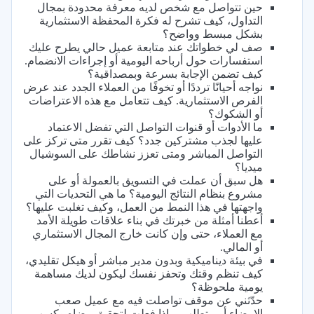
حين تتواصل مع شخص لديه معرفة محدودة بمجال
التداول، كيف تشرح له فكرة المحفظة الاستثمارية
بشكل مبسط وواضح؟
صف لي خطواتك عند متابعة عميل حالي يطرح عليك
استفسارات حول أرباحه اليومية أو إجراءات الانضمام.
كيف تضمن الإجابة بسرعة وبمصداقية؟
نواجه أحيانًا ترددًا أو تخوفًا من العملاء الجدد عند عرض
الفرص الاستثمارية. كيف تتعامل مع هذه الاعتراضات
أو الشكوك؟
ما الأدوات أو قنوات التواصل التي تفضل الاعتماد
عليها لجذب مشتركين جدد؟ كيف تقرر متى تركز على
التواصل المباشر ومتى تعزز نشاطك على السوشيال
ميديا؟
هل سبق أن عملت في التسويق بالعمولة أو على
مشروع بنظام النتائج اليومية؟ ما هي التحديات التي
واجهتها في هذا النمط من العمل، وكيف تغلبت عليها؟
أعطنا أمثلة من خبرتك في بناء علاقات طويلة الأمد
مع العملاء، حتى وإن كانت خارج المجال الاستثماري
أو المالي.
في بيئة ديناميكية وبدون مدير مباشر أو هيكل تقليدي،
كيف تنظم وقتك وتحفز نفسك ليكون لديك مساهمة
يومية ملحوظة؟
حدّثني عن موقف تواصلت فيه مع عميل صعب
الإرضاء أو متطلب. ماذا فعلت لتحقيق رضاه وكسب