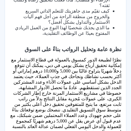
ثقته؟
كيف تقيّم مدى جاهزيتك للتعلم الذاتي السريع
والخروج من منطقة الراحة من أجل فهم آليات
الاستثمار والتداول بشكل أفضل؟
ما الذي يجذبك شخصيًا لهذا النوع من العمل الريادي
المفتوح بعيدًا عن الوظائف التقليدية،
نظرة عامة وتحليل الرواتب بناءً على السوق
نظرًا لطبيعة الدور كمسوق بالعمولة في قطاع الاستثمار مع
إمكانية تحقيق أرباح بشكل يومي في دبي، يمكنك أن تتوقع
دخلاً شهريًا يتراوح غالبًا بين 5,000 و10,000 درهم إماراتي أو
أكثر بحسب نشاطك ونجاحك في جذب العملاء، حيث يعتمد
الدخل بشكل أساسي على عمولات الأداء وعدد المشتركين
الجدد الذين تستقطبهم. عادةً ما تحصل الأدوار المشابهة،
خصوصًا في مشاريع الاستثمار المرنة خارج إطار الشركات
الكبرى، على عمولات مُجزية مقابل النتائج بدلاً من راتب
ثابت مرتفع، ما يتيح للمتفوقين تحقيق دخل أعلى بكثير من
متوسط سوق التسويق التقليدي. ننصحك بوضع توقعاتك بناءً
على حجم جهودك وعدد العملاء المحتملين ضمن شبكتك، مع
عدم قبول أي عرض يقل عن 5,000 درهم شهريًا كمجموع
للعمولة والدخل اليومي الفعلي لضمان عدالة العائد بالنسبة