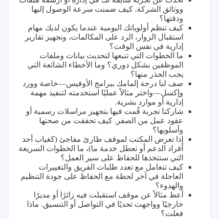
ووثائق الشركة. كيف ضمنت سرعة الوصول إليها
ودقتها؟
كيف تنظم أولوياتك اليومية عندما يكون لديك مهام
استقبال الزوار، الرد على المكالمات، وتجهيز تقارير
إدارية في نفس الوقت؟
ما الخطوات التي تتبعها لتحديث بيانات وملفات
الموظفين بشكل دوري؟ وما الأخطاء الشائعة التي
يجب الحذر منها؟
صف لنا درجة إلمامك ببرامج الأوفيس—خاصة وورد
وإكسل—واختر مثالاً عمليًا استخدمته لتنفيذ مهمة
إدارية أو موارد بشرية.
شاركنا تجربة قُمت فيها بتجهيز مراسلات رسمية أو
عقود عمل من الصفر. كيف تحققت من صحتها
وأسلوبها؟
إذا تعرض المكتب لموقف طارئ مفاجئ (كغياب أحد
أفراد الدعم أو تعطل خدمة ما)، ما الخطوات السريعة
التي ستتخذها للحفاظ على سير العمل؟
كيف تتعامل مع تعدد طلبات الفريق والتغييرات
العاجلة في آخر لحظة مع الحفاظ على جودة التنظيم
والهدوء؟
أعط مثالاً عن موقف استقبلت فيه زائرًا أو مديرًا
خارجيًا وواجهت تحديًا في التواصل أو التنسيق. ماذا
فعلت؟