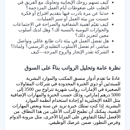
كيف تسهم روحك الإيجابية وتعاونك مع الفريق في
التغلب على ضغوطات أيام العمل المزدحمة؟
حدثنا عن مرة بادرت فيها بتقديم اقتراح أو فكرة
حسنت من بيئة العمل أو سير العمليات.
كيف تقيّم أهمية الشفافية والصراحة في الاجتماعات
والحوارات اليومية بالنسبة لك؟ وهل لديك أسلوب
معين لتعزيز ذلك؟
هل تفضل العمل في بيئة ذات طابع عائلي وتواصل
مباشر، أم تفضل الأسلوب التقليدي الرسمي؟ ولماذا؟
الشركة تقدر الإنجاز والروح المرحة—كيف
نظرة عامة وتحليل الرواتب بناءً على السوق
عادةً ما تقدم أدوار منسق المكتب والموارد البشرية
للمبتدئين أو ذوي الخبرة المحدودة في شركات المقاولات
الصغيرة في الإمارات رواتب شهرية تتراوح بين 3500 إلى
5000 درهم إماراتي، وذلك حسب الخبرة والمهارات الإضافية
مثل اللغة الإنجليزية أو إجادة استخدام أنظمة الموارد
البشرية. إذا كنت تمتلك خبرة تزيد عن سنة وبعض المهارات
التقنية، يمكنك أن تطمح للراتب الأعلى من هذا النطاق. من
الأفضل أيضًا التفاوض على المزايا الأخرى، مثل مرونة الدوام
وفرص التطور، ضمن عرضك الوظيفي.