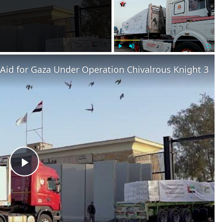
×
Play
Unmute
Fullscr
Play
ideo