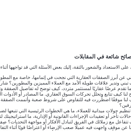
صائح شائعة في المقابلات
لى الاستعداد والشعور بالثقة، إليك بعض الأسئلة التي قد تواجهها أثناء ع
ي عن أبرز الصفقات العقارية التي نجحت في إتمامها، خاصة مع المطور
تبني وتدير علاقات طويلة الأمد مع العملاء المميزين والمطورين؟ شاركنا
ا تقدم عرضًا عقاريًا لمستثمر متردد، كيف توضح له تفاصيل الصفقة و
 لنا كيف تتابع وتحلل تحركات السوق العقاري. ما المصادر أو الأدوات ا
نا موقفًا اضطُررت فيه للتفاوض على شروط صعبة وأتممت الصفقة لص
فين؟
تنظيم جولات ميدانية للعملاء، ما هي الخطوات الرئيسية التي تتبعها لض
الات تأخر أو تعقيدات الإجراءات القانونية أو الإدارية، ما استراتيجيت
تتفاعل مع زملائك في الفريق لتبادل الأفكار أو مواجهة التحديات؟ صِف ل
ا عن موقف واجهت فيه عميلًا صعب الإرضاء أو اعتراضًا قويًا أثناء ال