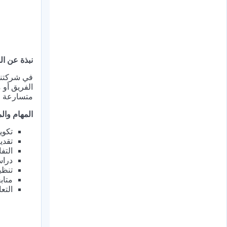
نبذة عن ا
في شركتنا،
الفريق أو 
متسارعة ون
المهام وا
تكوي
تقدي
التف
دراس
تنظي
متاب
التع