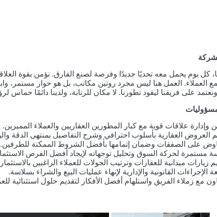
لشركة
 كل يوم يحمل معه تحديًا جديدًا وفرصة لصنع الفارق. نؤمن بقوة العلاق
مع العملاء. العمل هنا ليس مجرد روتين مكاتب، بل هو حوار مستمر، واب
عتمد على فريقنا ليقود تطورنا. لا مكان للرتابة، ولدينا دائمًا حماس لر
لمسؤوليات
ن وإدارة علاقات قوية مع كبار المطورين العقاريين والعملاء المميزين.
م العروض العقارية بأسلوب احترافي وشرح التفاصيل بمنتهى الدقة وال
اوض على الصفقات وضمان إتمامها بأفضل الشروط الممكنة للطرفين.
ة مستمرة لحركة السوق وتحليل توجهاته لإيجاد أفضل الفرص الاستثمار
م زيارات ميدانية للعقارات وترتيب الجولات للعملاء الراغبين بالاستثمار 
عة الإجراءات القانونية والإدارية لإنهاء عمليات البيع والشراء بسلاسة.
اون مع زملاء الفريق واستلهام أفضل الأفكار لتقديم حلول استثنائية للعم
×