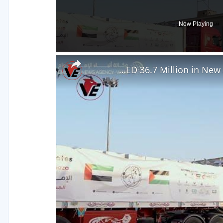
Now Playing
UAE Allocates AED 36.7 Million in New Aid for Gaza Under Operation Chivalrous Knight 3
V