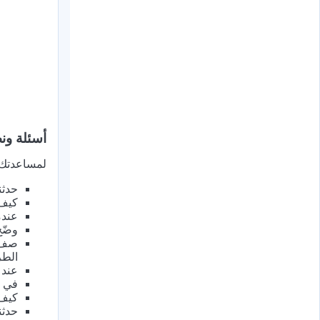
أسئلة ون
لمساعدتك ع
حدثن
كيف 
عندم
وضّح
صف ل
الطر
عند 
في ح
كيف 
حدثن