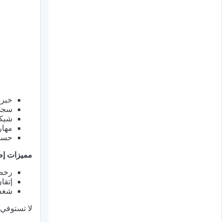
خبرة
سجل 
شبكة
مهار
حسن 
مميزات إض
رخصة
إتقا
شغف 
لا تستوفي