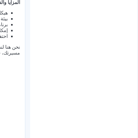
المزايا والف
هيكل
بيئة
برنا
إمكا
احتف
نحن هنا لن
مسيرتك، ف