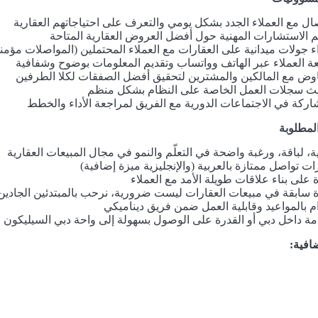
صال مع العملاء الجدد بشكل يومي والتعرف على احتياجاتهم العقارية
م الاستشارات المهنية حول أفضل العروض العقارية المتاحة
ء جولات ميدانية على العقارات مع العملاء المحتملين (المواصلات مؤمن
عة العملاء عبر الهاتف وواتساب وتقديم المعلومات بوضوح وشفافية
اوض مع المالكين والمشترين لتحقيق أفضل الصفقات لكلا الطرفين
ث سجلات العمل الخاصة على النظام بشكل منظم
اركة في الاجتماعات الدورية مع الفريق لمراجعة الأداء والخطط
لمطلوبة
ة، لباقة، ورغبة واضحة في التعلّم والنمو في مجال المبيعات العقارية
ات تواصل ممتازة بالعربية (والإنجليزية ميزة إضافية)
 على بناء علاقات طويلة الأمد مع العملاء
 سابقة في مبيعات العقارات ليست ضرورية، نرحب بالمبتدئين الجادين
ام بالمواعيد وقابلية العمل ضمن فريق ديناميكي
امة داخل دبي أو القدرة على الوصول بسهولة إلى واحة دبي السيليكون
افية: