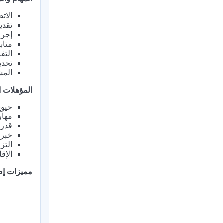
الات
تقدي
إجرا
متاب
التف
تحدي
المش
المؤهلات ا
حيوي
مهار
قدرة
خبرة
التز
الإق
مميزات إض