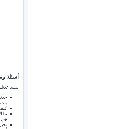
أسئلة ون
لمساعدتك ع
حدثن
يبحث
كيف 
في ع
تخيل