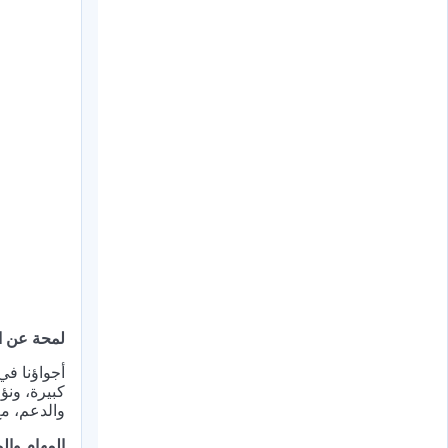
لمحة عن ا
أجواؤنا في
كبيرة، ونؤ
والدعم، مع
المهام وا