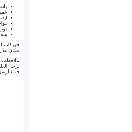
راتب 
عمولة 
ليدز
مواص
دورا
بيئة
في كابيتال
مكان يقدّر
ملاحظة مه
يرجى العل
فقط أرسل س