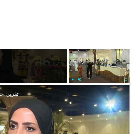
×
×
Play
Unmute
Fullscr
تقرير: خت