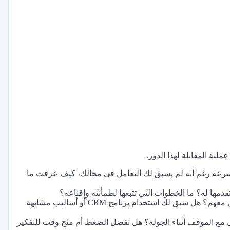
ملية المقابلة لهذا الدور.
رعة رغم أنه لم يسبق لك التعامل في مجالك، كيف عرفت ما
مها له؟ ما الخطوات التي تتبعها لطمأنته وإقناعه؟
ما الأدوات أو الطرق التي تراها فعّالة لتنظيم بيانات العملاء ومتابعة التواصل معهم؟ هل سبق لك استخدام برنامج CRM أو أساليب مشابهة
ل مع الموقف أثناء الجولة؟ هل تفضل الضغط أم منح وقت للتفكير