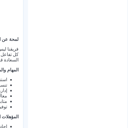
لمحة عن ا
فريقنا ليس
كل تفاعل ف
السعادة قب
المهام وا
استق
تنسي
إدار
معال
متاب
توفي
المؤهلات ا
إجاد