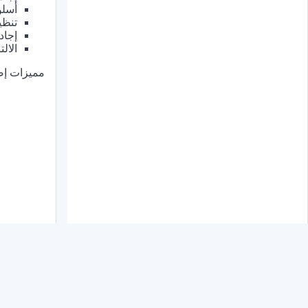
أسلو
تنظي
إجاد
الال
مميزات إضا
×