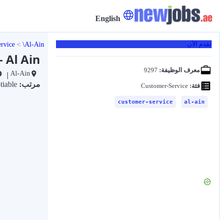
English
rvice
Al-Ain
تقدم الآن
 Al Ain
معرف الوظيفة:
9297
Al-Ain
|
مرتب:
Negotiable
فئة:
Customer-Service
customer-service
al-ain