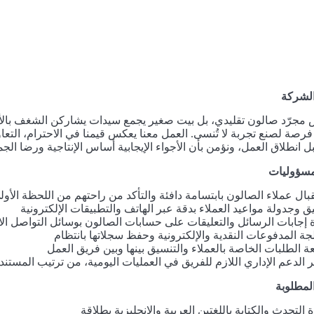
لشركة
 مجرّد صالون تقليدي، بل بيت صغير يجمع سيدات يشاركن الشغف بالأناقة
رصة لصنع تجربة لا تُنسى. العمل معنا يعكس قيمنا في الاحترام، التعا
ل انطلاق العمل، ونؤمن بأن الأجواء الإيجابية أساس الإنتاجية ورضا الجم
لمسؤوليات
بال عملاء الصالون بابتسامة دافئة والتأكد من راحتهم من اللحظة الأول
ق وجدولة مواعيد العملاء بدقة عبر الهاتف والتطبيقات الإلكترونية
ة إجابات الرسائل والتعليقات على حسابات الصالون بوسائل التواصل ال
جة المدفوعات النقدية والإلكترونية وحفظ سجلاتها بانتظام
عة الطلبات الخاصة بالعملاء والتنسيق بينها وبين فريق العمل
ر الدعم الإداري اللازم للفريق في العمليات اليومية، من ترتيب المس
لمطلوبة
ة التحدث والكتابة باللغتين العربية والإنجليزية بطلاقة