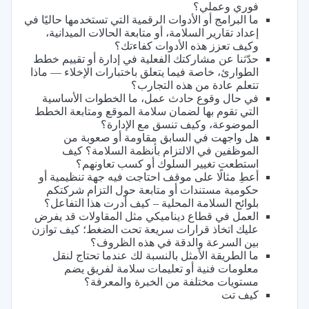
فوري وعملي؟
ما البرامج أو الأدوات الرقمية التي تستخدمها حاليًا في
إعداد تقارير السلامة، أو متابعة الحالات الميدانية،
وكيف تعزز هذه الأدوات كفاءتك؟
حدّثنا عن مشاركتك الفعلية في إدارة أو تقييم خطط
الطوارئ، خاصة فيما يتعلق باختبارات الإخلاء — ماذا
تتعلم عادة من هذه التجارب؟
في حال وقوع حادث عمل، ما الخطوات الأساسية
التي تقوم بها لضمان سلامة الموقع ومتابعة الخطط
الموضوعة، وكيف تنسق مع الإدارة؟
هل واجهت في السابق مقاومة أو صعوبة من
الموظفين في الالتزام بأنظمة السلامة؟ كيف
استطعت تغيير السلوك أو كسب تعاونهم؟
أعطِ مثالًا على موقف احتاجت فيه جهة تنظيمية أو
حكومية مستندات أو متابعة حول التزام شركتكم
بلوائح السلامة المحلية – كيف أدرت هذا التفاعل؟
العمل في قطاع ديناميكي مثل المقاولات قد يفرض
عليك اتخاذ قرارات سريعة تحت الضغط؛ كيف توازن
بين السرعة والدقة في هذه الظروف؟
ما الطريقة الأمثل بالنسبة لك عندما تحتاج لنقل
معلومات فنية أو تعليمات سلامة لفريق يضم
مستويات مختلفة من الخبرة والمعرفة؟
كيف تت