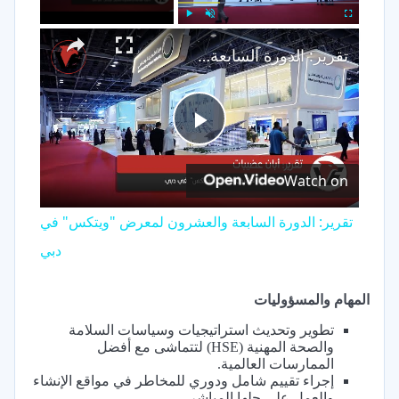
×
Play
Unmute
Fullscreen
تقرير: الدورة السابعة والعشرون لمعرض "ويتكس" في دبي
Play
Watch on
Video
تقرير: الدورة السابعة والعشرون لمعرض "ويتكس" في
دبي
المهام والمسؤوليات
تطوير وتحديث استراتيجيات وسياسات السلامة
والصحة المهنية (HSE) لتتماشى مع أفضل
الممارسات العالمية.
إجراء تقييم شامل ودوري للمخاطر في مواقع الإنشاء
والعمل على حلها المباشر.