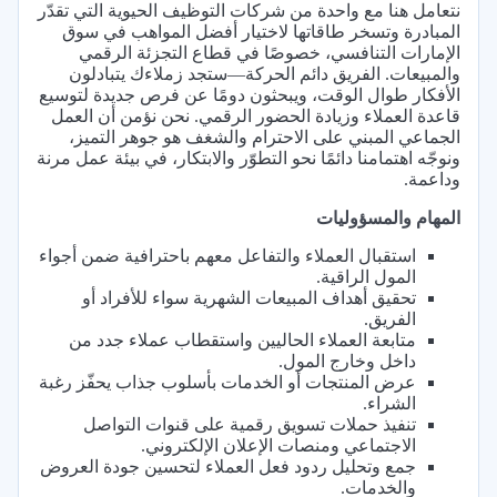
نتعامل هنا مع واحدة من شركات التوظيف الحيوية التي تقدّر
المبادرة وتسخر طاقاتها لاختيار أفضل المواهب في سوق
الإمارات التنافسي، خصوصًا في قطاع التجزئة الرقمي
والمبيعات. الفريق دائم الحركة—ستجد زملاءك يتبادلون
الأفكار طوال الوقت، ويبحثون دومًا عن فرص جديدة لتوسيع
قاعدة العملاء وزيادة الحضور الرقمي. نحن نؤمن أن العمل
الجماعي المبني على الاحترام والشغف هو جوهر التميز،
ونوجّه اهتمامنا دائمًا نحو التطوّر والابتكار، في بيئة عمل مرنة
وداعمة.
المهام والمسؤوليات
استقبال العملاء والتفاعل معهم باحترافية ضمن أجواء
المول الراقية.
تحقيق أهداف المبيعات الشهرية سواء للأفراد أو
الفريق.
متابعة العملاء الحاليين واستقطاب عملاء جدد من
داخل وخارج المول.
عرض المنتجات أو الخدمات بأسلوب جذاب يحفّز رغبة
الشراء.
تنفيذ حملات تسويق رقمية على قنوات التواصل
الاجتماعي ومنصات الإعلان الإلكتروني.
جمع وتحليل ردود فعل العملاء لتحسين جودة العروض
والخدمات.