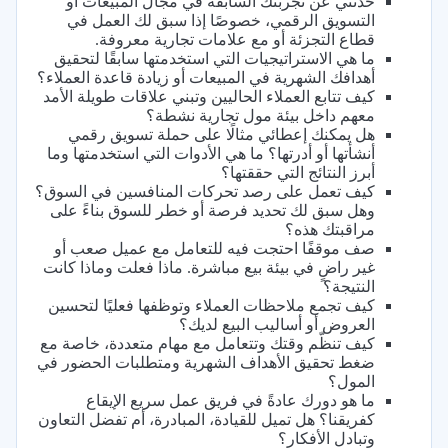
حدثني عن تجربتك السابقة في مجال المبيعات أو
التسويق الرقمي، خصوصًا إذا سبق لك العمل في
قطاع التجزئة أو مع علامات تجارية معروفة.
ما هي الاستراتيجيات التي استخدمتها سابقًا لتحقيق
أهدافك الشهرية في المبيعات أو زيادة قاعدة العملاء؟
كيف تتابع العملاء الحاليين وتبني علاقات طويلة الأمد
معهم داخل بيئة مول تجارية نشطة؟
هل يمكنك إعطائي مثالًا على حملة تسويق رقمي
أنشأتها أو أدرتها؟ ما هي الأدوات التي استخدمتها وما
أبرز النتائج التي حققتها؟
كيف تعمل على رصد تحركات المنافسين في السوق؟
وهل سبق لك تحديد فرصة أو خطر للسوق بناءً على
مراقبتك هذه؟
صف موقفًا احتجت فيه للتعامل مع عميل صعب أو
غير راضٍ في بيئة بيع مباشرة. ماذا فعلت وماذا كانت
النتيجة؟
كيف تجمع ملاحظات العملاء وتوظفها فعليًا لتحسين
العروض أو أساليب البيع لديك؟
كيف تنظّم وقتك وتتعامل مع مهام متعددة، خاصة مع
ضغط تحقيق الأهداف الشهرية ومتطلبات الحضور في
المول؟
ما هو دورك عادةً في فريق عمل سريع الإيقاع
كفريقنا؟ هل تميل للقيادة، المبادرة، أم تفضل التعاون
وتبادل الأفكار؟