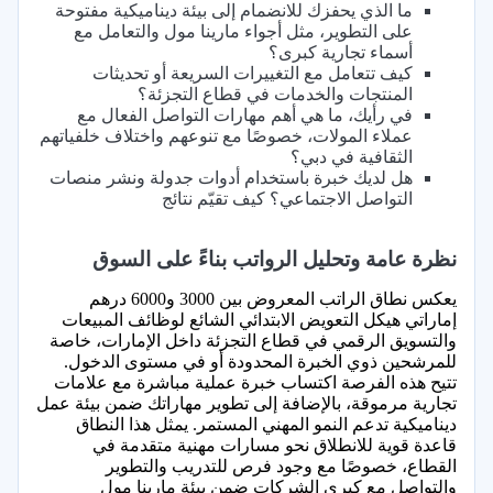
ما الذي يحفزك للانضمام إلى بيئة ديناميكية مفتوحة
على التطوير، مثل أجواء مارينا مول والتعامل مع
أسماء تجارية كبرى؟
كيف تتعامل مع التغييرات السريعة أو تحديثات
المنتجات والخدمات في قطاع التجزئة؟
في رأيك، ما هي أهم مهارات التواصل الفعال مع
عملاء المولات، خصوصًا مع تنوعهم واختلاف خلفياتهم
الثقافية في دبي؟
هل لديك خبرة باستخدام أدوات جدولة ونشر منصات
التواصل الاجتماعي؟ كيف تقيّم نتائج
نظرة عامة وتحليل الرواتب بناءً على السوق
يعكس نطاق الراتب المعروض بين 3000 و6000 درهم
إماراتي هيكل التعويض الابتدائي الشائع لوظائف المبيعات
والتسويق الرقمي في قطاع التجزئة داخل الإمارات، خاصة
للمرشحين ذوي الخبرة المحدودة أو في مستوى الدخول.
تتيح هذه الفرصة اكتساب خبرة عملية مباشرة مع علامات
تجارية مرموقة، بالإضافة إلى تطوير مهاراتك ضمن بيئة عمل
ديناميكية تدعم النمو المهني المستمر. يمثل هذا النطاق
قاعدة قوية للانطلاق نحو مسارات مهنية متقدمة في
القطاع، خصوصًا مع وجود فرص للتدريب والتطوير
والتواصل مع كبرى الشركات ضمن بيئة مارينا مول