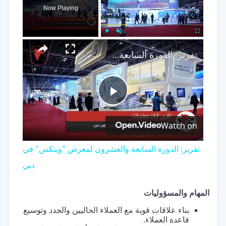
Now Playing
×
Play
Unmute
Fullscreen
تقرير: الدورة السابعة والعشرون لمعرض "ويتكس" في دبي
Play
Watch on
Video
تقرير: الدورة السابعة والعشرون لمعرض "ويتكس" في
دبي
المهام والمسؤوليات
بناء علاقات قوية مع العملاء الحاليين والجدد وتوسيع
قاعدة العملاء.