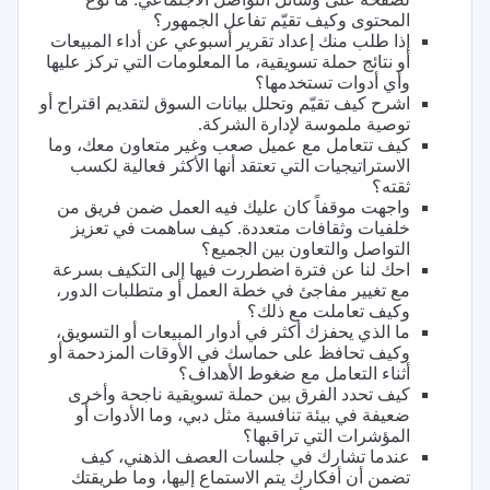
المحتوى وكيف تقيّم تفاعل الجمهور؟
إذا طلب منك إعداد تقرير أسبوعي عن أداء المبيعات
أو نتائج حملة تسويقية، ما المعلومات التي تركز عليها
وأي أدوات تستخدمها؟
اشرح كيف تقيّم وتحلل بيانات السوق لتقديم اقتراح أو
توصية ملموسة لإدارة الشركة.
كيف تتعامل مع عميل صعب وغير متعاون معك، وما
الاستراتيجيات التي تعتقد أنها الأكثر فعالية لكسب
ثقته؟
واجهت موقفاً كان عليك فيه العمل ضمن فريق من
خلفيات وثقافات متعددة. كيف ساهمت في تعزيز
التواصل والتعاون بين الجميع؟
احك لنا عن فترة اضطررت فيها إلى التكيف بسرعة
مع تغيير مفاجئ في خطة العمل أو متطلبات الدور،
وكيف تعاملت مع ذلك؟
ما الذي يحفزك أكثر في أدوار المبيعات أو التسويق،
وكيف تحافظ على حماسك في الأوقات المزدحمة أو
أثناء التعامل مع ضغوط الأهداف؟
كيف تحدد الفرق بين حملة تسويقية ناجحة وأخرى
ضعيفة في بيئة تنافسية مثل دبي، وما الأدوات أو
المؤشرات التي تراقبها؟
عندما تشارك في جلسات العصف الذهني، كيف
تضمن أن أفكارك يتم الاستماع إليها، وما طريقتك