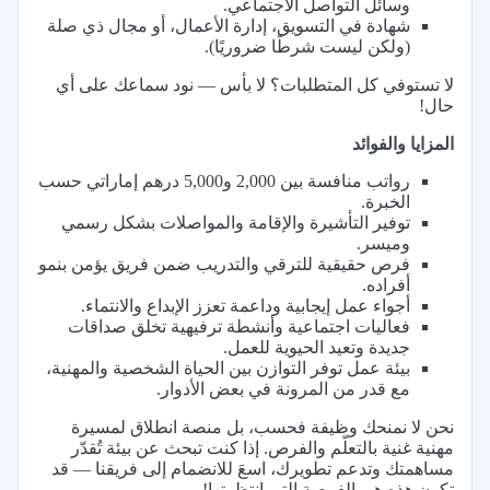
وسائل التواصل الاجتماعي.
شهادة في التسويق، إدارة الأعمال، أو مجال ذي صلة
(ولكن ليست شرطًا ضروريًا).
لا تستوفي كل المتطلبات؟ لا بأس — نود سماعك على أي
حال!
المزايا والفوائد
رواتب منافسة بين 2,000 و5,000 درهم إماراتي حسب
الخبرة.
توفير التأشيرة والإقامة والمواصلات بشكل رسمي
وميسر.
فرص حقيقية للترقي والتدريب ضمن فريق يؤمن بنمو
أفراده.
أجواء عمل إيجابية وداعمة تعزز الإبداع والانتماء.
فعاليات اجتماعية وأنشطة ترفيهية تخلق صداقات
جديدة وتعيد الحيوية للعمل.
بيئة عمل توفر التوازن بين الحياة الشخصية والمهنية،
مع قدر من المرونة في بعض الأدوار.
نحن لا نمنحك وظيفة فحسب، بل منصة انطلاق لمسيرة
مهنية غنية بالتعلّم والفرص. إذا كنت تبحث عن بيئة تُقدّر
مساهمتك وتدعم تطويرك، اسعَ للانضمام إلى فريقنا — قد
تكون هذه هي الفرصة التي انتظرتها!