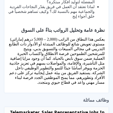
المفضلة لتوليد أفكار مبتكرة؟
لماذا تعتقد أن العمل في فريق يقدّر النجاحات الفردية
والجماعية مهم بالنسبة لك؟ وكيف تساهم شخصياً في
خلق أجواء إيج
نظرة عامة وتحليل الرواتب بناءً على السوق
يعكس هذا النطاق من الراتب (2,000 – 5,000 درهم إماراتي)
مستوى تعويض شائع للوظائف المبتدئة أو الأدوار ذات الطابع
التدريبي في مجالي المبيعات والتسويق بدبي، ويتيح
للمرشحين الطموحين فرصة الانطلاق واكتساب الخبرة
العملية ضمن سوق نابض بالحياة. كما أن وجود مزايا إضافية
مثل التأشيرة، والإقامة، والمواصلات يسهم في تعزيز جاذبية
الحزمة ويوفر أساسًا جيدًا للنمو والتطوير الوظيفي داخل
الشركة. يستفيد الفريق من بيئة عمل إيجابية تركز على دعم
الأفراد وتطويرهم، مما يمنح الموظفين الجدد فرصة لبناء
مسار مهني واعد في قطاع حيوي ومتجدد.
وظائف مماثلة
Telemarketer, Sales Representative Jobs In