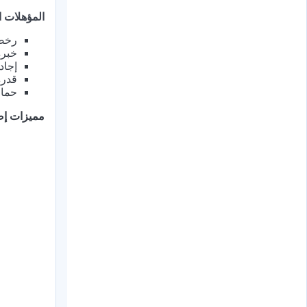
المؤهلات ا
رخصة
خبرة
إجاد
قدرة
حماس
مميزات إض