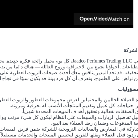
Watch on
لشركة
داخل مكاتب Jaadco Perfumes Trading LLC، كل يوم 
نطباعات. أجواؤنا تجمع بين الاحترافية وروح العائلة — هناك دائماً من
حقيقه. قد تجد المدير يناقش معك أحدث صيحات الزيوت العطرية على ف
حن نراهن على الطموح، ونعرف أن كل فرد بيننا قد يكون سببًا في نجاح 
لمسؤوليات
ة العملاء الحاليين والمحتملين لعرض مجموعات العطور والزيوت العطري
ز احتياجات كل عميل وتقديم المنتجات الأنسب له بحرفية ومرونة.
ق الصفقات بفعالية وتحقيق أهداف المبيعات المحددة شهرياً.
ل تفاصيل الزيارات والمبيعات على النظام ليكون كل شيء مرتب ووا
عة المدفوعات وضمان رضا العملاء بعد البيع.
اركة في المعارض والفعاليات الترويجية للشركة ضمن فريق المبيعات.
ردود فعل العملاء ونقلها للفريق لتحسين المنتجات والخدمات مستقبلاً.