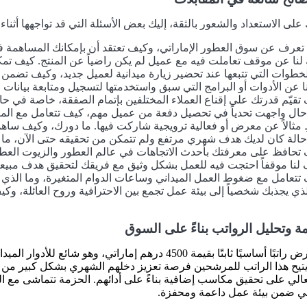
لى الاستعداد والشعور بالثقة، إليك بعض الأسئلة التي قد تواجهها أثناء ع
تعرف عن سوق العطور الإماراتي، وكيف تعتقد أن بإمكانك المساهمة في توسع fumes Trading LLC
 لنا عن موقف تعاملت فيه مع عميل لم يكن راضياً عن المنتج. كيف ت
لخطوات التي تتبعها عند تحضير زيارة ميدانية لعميل جديد، وكيف تضمن ف
ا عن الأدوات أو البرامج التي سبق واستخدمتها لتسجيل ومتابعة بيانات الع
تقيّم قدرتك على إقناع العملاء المختلفين بإتمام الصفقة، خاصة في حا
ال واجهت تحدياً في تحصيل دفعة من عميل مهم، كيف تتعامل مع الموض
 مثالاً عن معرض أو فعالية ترويجية شاركت فيها. ما دورك، وكيف ساه
الة كان لديك هدف شهري مرتفع ولم تتمكن من تحقيقه حتى الآن، ما خ
تحافظ على معرفتك بأحدث الاتجاهات في عالم العطور والزيوت العطري
نا موقفاً احتجت فيه للعمل بشكل وثيق مع فريقك لتحقيق هدف مبيعات
تتعامل مع ضغوط العمل الميداني وساعات الدوام المتغيرة، وما الذي ي
لذي يجذبك شخصياً إلى بيئة عمل تجمع بين الاحترافية وروح العائلة، 
ة وتحليل الرواتب بناءً على السوق
يعكس العرض راتبًا أساسيًا ثابتًا بقيمة 4500 درهم إمار
 يتيح هذا الراتب للمرشحين فرصة تعزيز دخلهم الشهري بشكل كبير من 
الي على تحقيق مكاسب إضافية بناءً على أدائهم. الحزمة تتماشى مع ال
هني ضمن بيئة عمل داعمة ومحفزة.