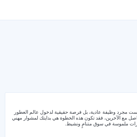
ت لدى Jaadco Perfumes Trading LLC في القرهود ليست مجرد وظيفة عادية، بل فرصة حقيقية لدخول عالم العطور
صل مع الآخرين، فقد تكون هذه الخطوة هي بدايتك لمشوار مهني
ازات ملموسة في سوق متنامٍ ونشيط.