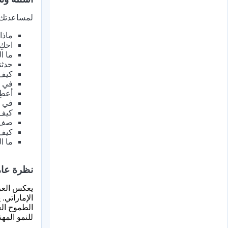
لمساعدتك ع
ماذا 
احكِ
ما ا
حدثن
كيف 
في ح
أعطِ
في ح
كيف 
صف ل
كيف 
ما ا
نظرة عام
الإماراتي.
الطموح الع
للنمو الم