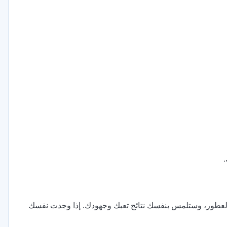
ر العطور، وستلمس بنفسك نتائج تعبك وجهودك. إذا وجدت نفسك