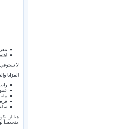
معرف
اهتم
لا تستوفي
المزايا والف
راتب ثاب
عمول
بيئة
فرصة
ساعا
هنا لن تكو
متحمساً له