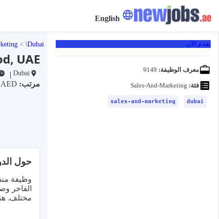
English
keting
Dubai
تقدم الآن
od, UAE
معرف الوظيفة:
9149
Dubai
|
مرتب:
4٫5K AED
فئة:
Sales-And-Marketing
sales-and-marketing
dubai
حول الدو
الفاخر وصن
مختلف. هن