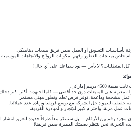
ة بأساسيات التسويق أو العمل ضمن فريق مبيعات ديناميكي.
ام خاص بمنتجات العطور وفهم لمكونات الروائح والاتجاهات الموسمية.
 كل المتطلبات؟ لا بأس — نود سماعك على أي حال!
وائد
ت بقيمة 4500 درهم إماراتي.
ة مغرية على المبيعات دون حد أقصى — كلما اجتهدت أكثر، كبر دخلك.
 عمل مشجعة وداعمة، توفر فرص تعلم وتطور مهني مستمر.
 حقيقية للنمو داخل الشركة مع توسع فريقنا وزيادة عدد عملائنا.
ت عمل مرنة، واحترام كبير للإنجاز والمبادرة الفردية.
ن مجرد رقم بين الأرقام — بل سنبتكر معاً طرقاً جديدة لتعزيز انتشا
ذه التجربة، نحن ننتظر بصمتك المميزة ضمن فريقنا!