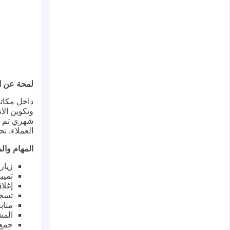
لمحة عن ا
وتكوين الا
شهري تم ت
العملاء. ن
المهام وا
زيار
تميي
إغلا
تسجي
متاب
المش
جمع 