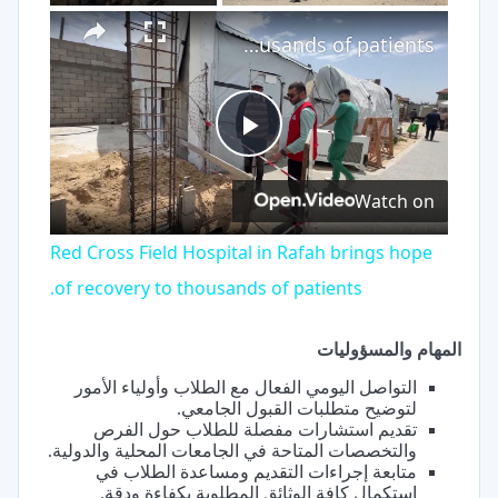
×
Play
Unmute
Fullscreen
Red Cross Field Hospital in Rafah brings hope of recovery to thousands of patients.
Play
Watch on
Video
Red Cross Field Hospital in Rafah brings hope
of recovery to thousands of patients.
المهام والمسؤوليات
التواصل اليومي الفعال مع الطلاب وأولياء الأمور
لتوضيح متطلبات القبول الجامعي.
تقديم استشارات مفصلة للطلاب حول الفرص
والتخصصات المتاحة في الجامعات المحلية والدولية.
متابعة إجراءات التقديم ومساعدة الطلاب في
استكمال كافة الوثائق المطلوبة بكفاءة ودقة.