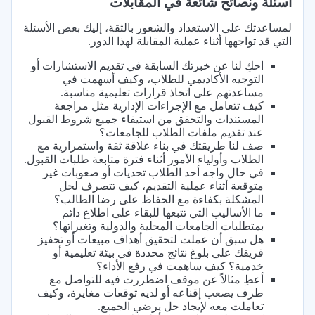
أسئلة ونصائح شائعة في المقابلات
لمساعدتك على الاستعداد والشعور بالثقة، إليك بعض الأسئلة
التي قد تواجهها أثناء عملية المقابلة لهذا الدور.
احكِ لنا عن خبرتك السابقة في تقديم الاستشارات أو
التوجيه الأكاديمي للطلاب، وكيف أسهمت في
مساعدتهم على اتخاذ قرارات تعليمية مناسبة.
كيف تتعامل مع الإجراءات الإدارية مثل مراجعة
المستندات والتحقق من استيفاء جميع شروط القبول
عند تقديم ملفات الطلاب للجامعات؟
صف لنا طريقتك في بناء علاقة ثقة واستمرارية مع
الطلاب وأولياء الأمور أثناء فترة متابعة طلبات القبول.
في حال واجه أحد الطلاب تحديات أو صعوبات غير
متوقعة أثناء عملية التقديم، كيف تتصرف لحل
المشكلة بكفاءة مع الحفاظ على رضا الطالب؟
ما الأساليب التي تتبعها للبقاء على اطلاع دائم
بمتطلبات الجامعات المحلية والدولية وتغيراتها؟
هل سبق أن عملت لتحقيق أهداف مبيعات أو تحفيز
فريقك على بلوغ نتائج محددة في بيئة تعليمية أو
خدمية؟ كيف ساهمت في رفع الأداء؟
أعطِ مثالاً عن موقف اضطررت فيه للتواصل مع
طرف يصعب إقناعه أو لديه توقعات مغايرة، وكيف
تعاملت معه لإيجاد حل يرضي الجميع.