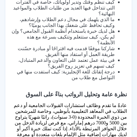
كيف تنظم وقتك وتدير أولوياتك، خاصة في الفترات
التي تتداخل فيها العديد من طلبات الطلاب والمواعيد
النهائية؟
ما الذي يلهمك في مجال دعم الطلاب وإرشادهم،
وكيف تحافظ على شغفك بهذا الجانب يوميًا؟
هل لديك خبرة باستخدام أنظمة القبول الجامعي؟ وإن
لم يكن، كيف ستتعلم وتتكيف بسرعة مع هذه
الأنظمة؟
شاركنا موقفًا قدمت فيه اقتراحًا أو مبادرة حسّنت
طريقة العمل أو استفاد منها الفريق.
في بيئة عمل تعتمد على التعاون والدعم المتبادل،
كيف تسهم في تعزيز روح الفريق؟
درجة إتقانك للغة الإنجليزية: كيف استفدت منها في
التواصل مع طلاب من
نظرة عامة وتحليل الرواتب بناءً على السوق
عادةً ما تقدم وظائف استشارات القبولات الجامعية أو دعم
الطلاب في المعاهد التعليمية بأبوظبي، وخاصة للمرشحين
من ذوي الخبرة المحدودة (0-3 سنوات)، راتبًا شهريًا يتراوح
بين 5000 و7000 درهم إماراتي، مع فرص لزيادة الدخل من
خلال الحوافز المرتبطة بالأداء. إذا كنت تملك خبرة أكبر أو
لديك مهارات إضافية مثل الإلمام بلغات متعددة أو معرفة