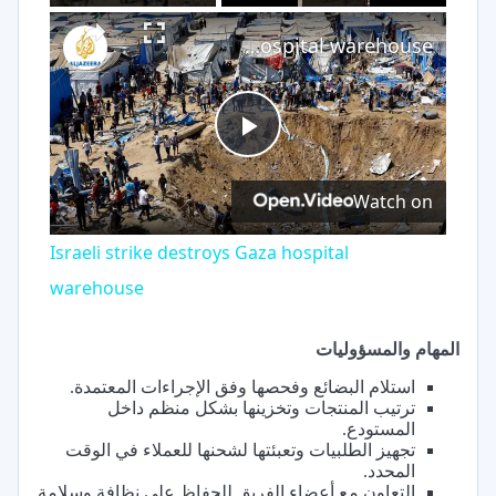
×
Play
Unmute
Fullscreen
Israeli strike destroys Gaza hospital warehouse
Play
Watch on
Video
Israeli strike destroys Gaza hospital
warehouse
المهام والمسؤوليات
استلام البضائع وفحصها وفق الإجراءات المعتمدة.
ترتيب المنتجات وتخزينها بشكل منظم داخل
المستودع.
تجهيز الطلبيات وتعبئتها لشحنها للعملاء في الوقت
المحدد.
التعاون مع أعضاء الفريق للحفاظ على نظافة وسلامة