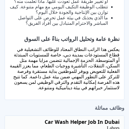
أو تغيير طريقة عمل تعودت عليها. ماذا تعلمت منه؟
تتطلب الوظيفة التكيف اليومي مع مهام متنوعة. كيف
توازن بين الإنتاجية والجودة خلال اليوم؟
ما الذي يجذبك في بيئة عمل تحرص على التواصل
المباشر والاحترام المتبادل بين أفراد الفريق؟
نظرة عامة وتحليل الرواتب بناءً على السوق
يعكس هذا الراتب النطاق المعتاد للوظائف التشغيلية في
قطاع المستودعات بمدينة دبي، خاصة للمستويات المبتدئة
أو المتوسطة. الحزمة الإجمالية تتضمن مزايا مهمة مثل
السكن، التنقلات، التأشيرة ووجبات الطعام، مما يعزز القيمة
الفعلية للتعويض ويوفر للموظفين بداية مستقرة وفرصة
للتركز على التطور المهني ضمن بيئة عمل داعمة. كما تتيح
هذه الفرصة إمكانية التقدم والترقي الوظيفي لمن يسعون
لاستثمار خبراتهم في بيئة ديناميكية ومتنوعة.
وظائف مماثلة
Car Wash Helper Job In Dubai
Labors