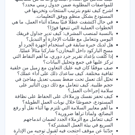
للمواصفات المطلوبة ضمن جدول زمني محدد؟
اشرح كيف تقوم بترتيب المنتجات وتخزينها في
المستودع بشكل منظم ووفق التعليمات.
في حال اكتشفت عطلًا فنيًا بمعدّة أثناء العمل، ما هي
الخطوات العملية التي تتبعها فورًا؟
بالنسبة لمنصب المشرف: كيف تدير جداول فريقك
اليومي وتتعامل مع طلبات الإجازة أو التبديل؟
هل لديك خبرة سابقة في استخدام أجهزة الجرد أو
مسح الباركود داخل المخازن؟ شاركنا مثالاً عمليًا.
إذا كُلفت بإعداد تقرير جرد دوري، ما أهم النقاط التي
تركز عليها في جمع وتحليل البيانات؟
صف موقفًا كان فيه عليك التعاون مع زميل من خلفية
ثقافية مختلفة. كيف ساعدك ذلك على أداء عملك؟
تخيّل أنك تعمل تحت ضغط بسبب تعديل مفاجئ في
حجم طلبية. كيف تتعامل مع ذلك دون التأثير على
سلامة إجراءات العمل؟
كيف تحفز نفسك وزملاءك على الحفاظ على نظافة
المستودع، خصوصًا خلال نوبات العمل الطويلة؟
ما أهم معايير السلامة التي تلتزم بها أثناء نقل أو رفع
البضائع، ولماذا تراها ضرورية؟
كيف تتعامل مع الزملاء الجدد لضمان اندماجهم
السريع في بيئة العمل المشتركة؟
حدّثنا عن موقف احتجت فيه لقبول توجيه من الإدارة