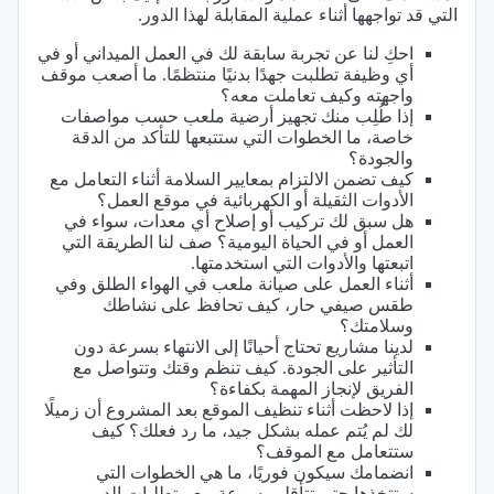
التي قد تواجهها أثناء عملية المقابلة لهذا الدور.
احكِ لنا عن تجربة سابقة لك في العمل الميداني أو في
أي وظيفة تطلبت جهدًا بدنيًا منتظمًا. ما أصعب موقف
واجهته وكيف تعاملت معه؟
إذا طُلِب منك تجهيز أرضية ملعب حسب مواصفات
خاصة، ما الخطوات التي ستتبعها للتأكد من الدقة
والجودة؟
كيف تضمن الالتزام بمعايير السلامة أثناء التعامل مع
الأدوات الثقيلة أو الكهربائية في موقع العمل؟
هل سبق لك تركيب أو إصلاح أي معدات، سواء في
العمل أو في الحياة اليومية؟ صف لنا الطريقة التي
اتبعتها والأدوات التي استخدمتها.
أثناء العمل على صيانة ملعب في الهواء الطلق وفي
طقس صيفي حار، كيف تحافظ على نشاطك
وسلامتك؟
لدينا مشاريع تحتاج أحيانًا إلى الانتهاء بسرعة دون
التأثير على الجودة. كيف تنظم وقتك وتتواصل مع
الفريق لإنجاز المهمة بكفاءة؟
إذا لاحظت أثناء تنظيف الموقع بعد المشروع أن زميلًا
لك لم يُتم عمله بشكل جيد، ما رد فعلك؟ كيف
ستتعامل مع الموقف؟
انضمامك سيكون فوريًا، ما هي الخطوات التي
ستتخذها حتى تتأقلم بسرعة مع متطلبات الدور