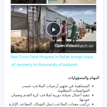
×
Play
Unmute
Fullscreen
Red Cross Field Hospital in Rafah brings hope of recovery to thousands of patients.
Play
Watch on
Video
Red Cross Field Hospital in Rafah brings hope
of recovery to thousands of patients.
المهام والمسؤوليات
المساهمة في تجهيز أرضيات الملاعب حسب
المواصفات المطلوبة.
تنفيذ أعمال صيانة دورية لملاعب كرة القدم وضمان
جودتها.
تركيب معدات الملاعب (مثل الشِباك، المقاعد، الإنارة