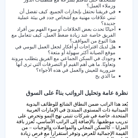
وزملاء العمل؟
في فريقنا نحتفل بإنجازات الجميع. كيف تفضل أن
تبني علاقات مهنية مع أشخاص جدد في بيئة عملية
جديدة؟
أحيانًا تحدث بعض الخلافات أو سوء الفهم بين أفراد
الفريق خاصة عند زيادة ضغط العمل. كيف تتعامل مع
هذا النوع من المواقف؟
هل لديك اقتراحات أو أفكار لجعل العمل اليومي في
موقع الصيانة أكثر سهولة أو متعة؟
وجودك في السكن الجماعي مع الفريق يتطلب مرونة
وتعاونًا. ما هي أهم القيم أو التصرفات التي ترى أنها
ضرورية للعيش والعمل في هذه الأجواء؟
ما الذي يح
نظرة عامة وتحليل الرواتب بناءً على السوق
يُعد هذا الراتب ضمن النطاق الشائع للوظائف اليدوية
الميدانية ذات المستوى المبتدئ في الإمارات العربية
المتحدة، خاصة في شركات تتبنى نهج النمو وتحرص على
تدريب موظفيها. بالإضافة إلى الراتب الأساسي، تُعزز باقة
المزايا – كالسكن المجاني والمواصلات والوجبات – من
القيمة الإجمالية للعرض وتوفر استقراراً مع فرص زيادة