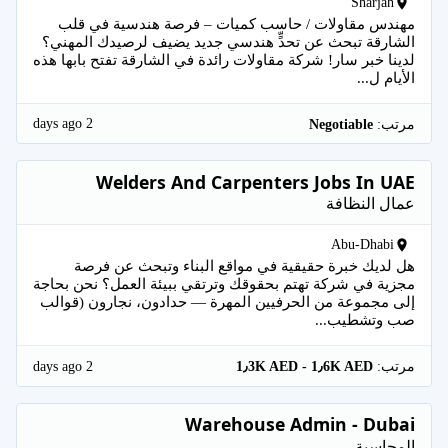
Sharjah
مهندس مقاولات / حاسب كميات – فرصة هندسية في قلب
الشارقة تبحث عن تحدٍّ هندسي جديد يضيف لرصيدك المهني؟
لدينا خبر سار! شركة مقاولات رائدة في الشارقة تفتح بابها هذه
الأيام ل...
2 days ago
مرتب:
Negotiable
Welders And Carpenters Jobs In UAE
عمال النظافة
Abu-Dhabi
هل لديك خبرة حقيقية في مواقع البناء وتبحث عن فرصة
مجزية في شركة تهتم بحقوقك وترتقي ببيئة العمل؟ نحن بحاجة
إلى مجموعة من الحرفيين المهرة — حدادون، نجارون (قوالب
صب وتشطيب...
2 days ago
مرتب:
1٫3K AED - 1٫6K AED
Warehouse Admin - Dubai
المحاسبة