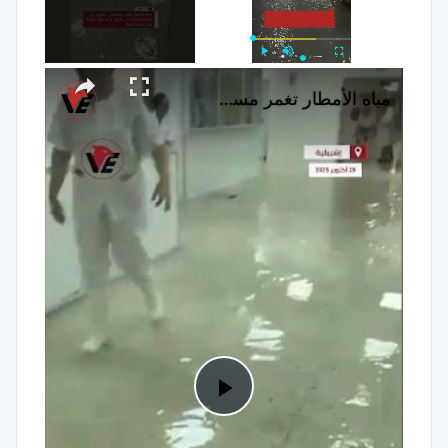
×
Play
Unmute
Fullscreen
مياه الأمطار تغمر مستشفى ماكارينا في #إشبيلية وتؤثر على النقل والمرافق العامة بعد عاصفة قوية
Play