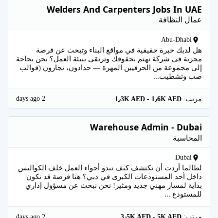
Welders And Carpenters Jobs In UAE
عمال النظافة
Abu-Dhabi
هل لديك خبرة حقيقية في مواقع البناء وتبحث عن فرصة
مجزية في شركة تهتم بحقوقك وترتقي ببيئة العمل؟ نحن بحاجة
إلى مجموعة من الحرفيين المهرة — حدادون، نجارون (قوالب
صب وتشطيب...
2 days ago
مرتب:
1٫3K AED - 1٫6K AED
Warehouse Admin - Dubai
المحاسبة
Dubai
لطالما أردت أن تكتشف كيف تبدو أجواء العمل خلف الكواليس
داخل أحد المستودعات الكبرى في دبي؟ هنا فرصة قد تكون
بداية لمسار مهني جديد ومثير! نحن نبحث عن مسؤول إداري
للمستودع ...
2 days ago
مرتب:
3٫5K AED - 5K AED