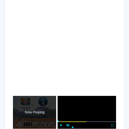
×
Now Playing