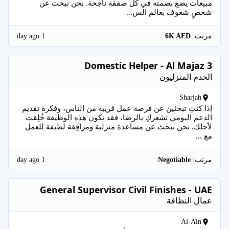
مبيعات يضع بصمته في كل صفقة ناجحة. نحن نبحث عن
شخصٍ شغوف بعالم الس...
1 day ago
مرتب:
6K AED
Domestic Helper - Al Majaz 3
الخدم المنزليون
Sharjah
إذا كنتِ تبحثين عن فرصة عمل قريبة من الناس، وفكرة تقديم
الدعم اليومي تشعركِ بالرضا، فقد تكون هذه الوظيفة خُلِقت
لأجلك. نحن نبحث عن مساعدة منزلية ومرافِقة لطيفة للعمل
مع ...
1 day ago
مرتب:
Negotiable
General Supervisor Civil Finishes - UAE
عمال النظافة
Al-Ain