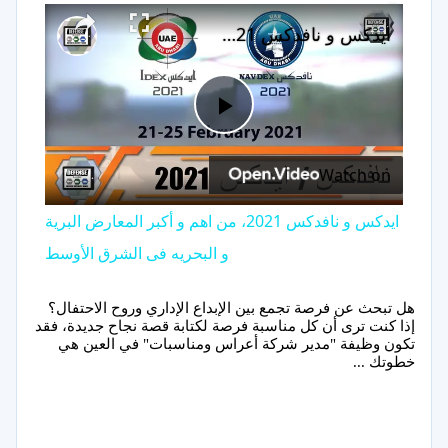
×
Play
Unmute
Fullscreen
ايدكس و نافدكس 2021، من اهم و أكبر المعارض البرية و البحريه فى الشرق الأوسط
Play
Watch on
Video
ايدكس و نافدكس 2021، من اهم و أكبر المعارض البرية
و البحريه فى الشرق الأوسط
هل تبحث عن فرصة تجمع بين الإبداع الإداري وروح الاحتفال؟
إذا كنت ترى أن كل مناسبة فرصة لكتابة قصة نجاح جديدة، فقد
تكون وظيفة "مدير شركة أعراس ومناسبات" في العين هي
خطوتك ...