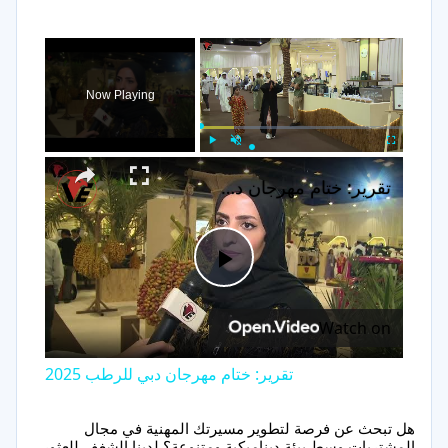
×
Now Playing
×
Play
Unmute
Fullscreen
تقرير: ختام مهرجان دبي للرطب 2025
Play
Watch on
Video
تقرير: ختام مهرجان دبي للرطب 2025
هل تبحث عن فرصة لتطوير مسيرتك المهنية في مجال
المشتريات وسط بيئة ديناميكية ومتنوعة؟ لدينا الشغف للعثور