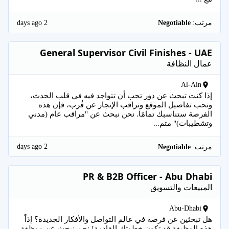
2 days ago
مرتب:
Negotiable
General Supervisor Civil Finishes - UAE
عمال النظافة
Al-Ain
إذا كنت تبحث عن دور تحب أن تتواجد فيه في قلب الحدث،
وتحب تفاصيل الموقع وتراقب الإنجاز عن قُرب، فإن هذه
الفرصة ستناسبك تمامًا. نحن نبحث عن "مراقب عام (مدني
وتشطيبات)" متم...
2 days ago
مرتب:
Negotiable
PR & B2B Officer - Abu Dhabi
المبيعات والتسويق
Abu-Dhabi
هل تبحثين عن فرصة في عالم التواصل والأفكار الجديدة؟ إذاً
هذه الوظيفة قد تكون خطوتك القادمة! نحن نبحث عن موظفة