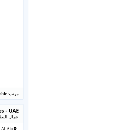
مرتب:
Negotiable
es - UAE
عمال النظ
Al-Ain