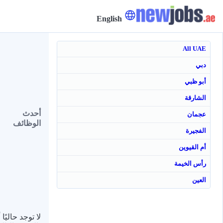
English
All UAE
دبي
أبو ظبي
الشارقة
أحدث
عجمان
الوظائف
الفجيرة
أم القيوين
رأس الخيمة
العين
لا توجد حاليًا