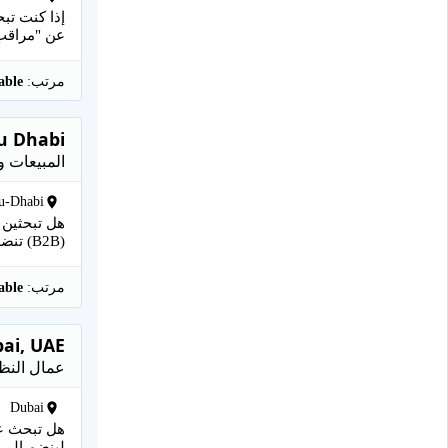
إذا كنت تب
عن "مراقب 
مرتب:
Negotiable
bu Dhabi
المبيعات و
u-Dhabi
هل تبحثين 
(B2B) تنضم لفريق شركتنا المتخصصة ف...
مرتب:
Negotiable
bai, UAE
عمال النظ
Dubai
هل تبحث عن
لينضم إلى 