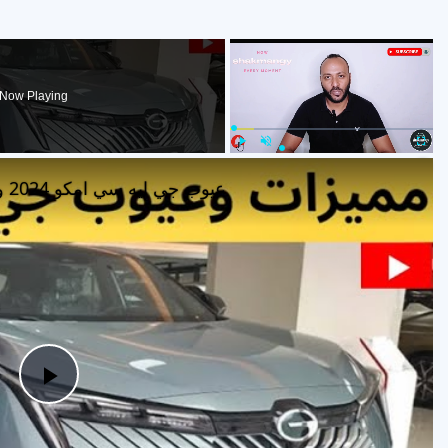
×
Now Playing
×
Play
Unmute
Fullscr
عيوب جي ايه سي امكو 2024 ومميزاتها بالتفصيل بعد التجربة
Play