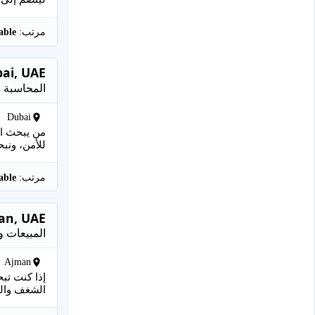
مرتب:
Negotiable
ai, UAE
المحاسبة
Dubai
من يبحث ال
للأمن، ونب
مرتب:
Negotiable
man, UAE
المبيعات و
Ajman
إذا كنت تب
الشغف والح