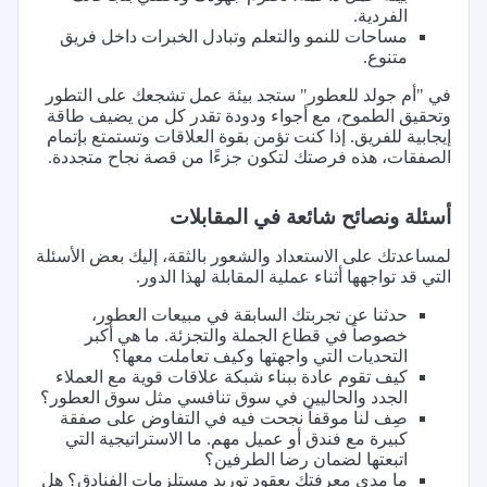
الفردية.
مساحات للنمو والتعلم وتبادل الخبرات داخل فريق
متنوع.
في "أم جولد للعطور" ستجد بيئة عمل تشجعك على التطور
وتحقيق الطموح، مع أجواء ودودة تقدر كل من يضيف طاقة
إيجابية للفريق. إذا كنت تؤمن بقوة العلاقات وتستمتع بإتمام
الصفقات، هذه فرصتك لتكون جزءًا من قصة نجاح متجددة.
أسئلة ونصائح شائعة في المقابلات
لمساعدتك على الاستعداد والشعور بالثقة، إليك بعض الأسئلة
التي قد تواجهها أثناء عملية المقابلة لهذا الدور.
حدثنا عن تجربتك السابقة في مبيعات العطور،
خصوصاً في قطاع الجملة والتجزئة. ما هي أكبر
التحديات التي واجهتها وكيف تعاملت معها؟
كيف تقوم عادة ببناء شبكة علاقات قوية مع العملاء
الجدد والحاليين في سوق تنافسي مثل سوق العطور؟
صِف لنا موقفاً نجحت فيه في التفاوض على صفقة
كبيرة مع فندق أو عميل مهم. ما الاستراتيجية التي
اتبعتها لضمان رضا الطرفين؟
ما مدى معرفتك بعقود توريد مستلزمات الفنادق؟ هل