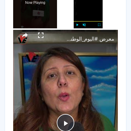
Now Playing
×
Play
Unmute
Fullscreen
معرض #اليوم_الوطني بـ #الإمارات.. فنون وإبداعات تحتفي بالهوية الوطنية وروح المجتمع