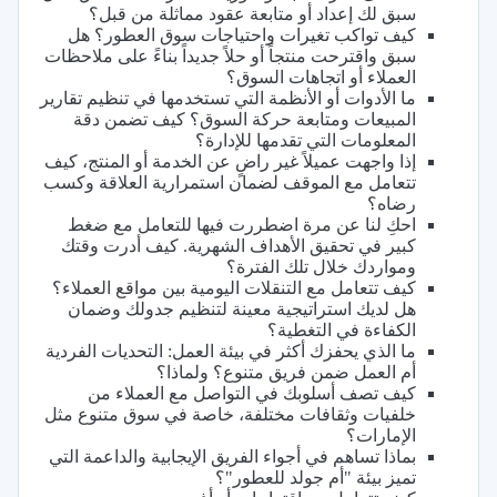
سبق لك إعداد أو متابعة عقود مماثلة من قبل؟
كيف تواكب تغيرات واحتياجات سوق العطور؟ هل
سبق واقترحت منتجاً أو حلاً جديداً بناءً على ملاحظات
العملاء أو اتجاهات السوق؟
ما الأدوات أو الأنظمة التي تستخدمها في تنظيم تقارير
المبيعات ومتابعة حركة السوق؟ كيف تضمن دقة
المعلومات التي تقدمها للإدارة؟
إذا واجهت عميلاً غير راضٍ عن الخدمة أو المنتج، كيف
تتعامل مع الموقف لضمان استمرارية العلاقة وكسب
رضاه؟
احكِ لنا عن مرة اضطررت فيها للتعامل مع ضغط
كبير في تحقيق الأهداف الشهرية. كيف أدرت وقتك
ومواردك خلال تلك الفترة؟
كيف تتعامل مع التنقلات اليومية بين مواقع العملاء؟
هل لديك استراتيجية معينة لتنظيم جدولك وضمان
الكفاءة في التغطية؟
ما الذي يحفزك أكثر في بيئة العمل: التحديات الفردية
أم العمل ضمن فريق متنوع؟ ولماذا؟
كيف تصف أسلوبك في التواصل مع العملاء من
خلفيات وثقافات مختلفة، خاصة في سوق متنوع مثل
الإمارات؟
بماذا تساهم في أجواء الفريق الإيجابية والداعمة التي
تميز بيئة "أم جولد للعطور"؟