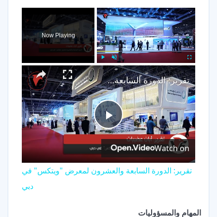
×
Now Playing
×
Play
Unmute
Fullscreen
تقرير: الدورة السابعة والعشرون لمعرض "ويتكس" في دبي
Play
Watch on
Video
تقرير: الدورة السابعة والعشرون لمعرض "ويتكس" في
دبي
المهام والمسؤوليات