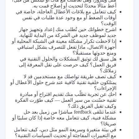
أعط مثالًا محددًا لتحديث أو إصلاح قمت به.
كيف تتعامل مع بلاغات الأعطال العاجلة، خاصة في
أوقات الضغط أو مع وجود عدة طلبات في نفس
الوقت؟
اشرح خطواتك حين تُطلب منك إعداد وتجهيز جهاز
جديد لموظف جديد في الشركة من البداية للنهاية.
إذا لاحظت تكرار مشكلة معينة في الشبكة المحلية أو
أجهزة الاتصال، ماذا تفعل للتصرف بشكل استباقي
ومنع حدوثها مستقبلًا؟
هل سبق لك توثيق المشكلات والحلول التقنية في
فريق العمل؟ كيف حرصت على نقل المعرفة إلى
زملائك؟
كيف تصف طريقة تواصلك مع مستخدمين قد لا
يمتلكون خلفية تقنية كافية عند شرح حلول الأعطال أو
الإجراءات؟
احكِ عن تجربة تطلّب منك تقديم اقتراح أو مبادرة
تقنية حسّنت من سير العمل — كيف طوّرت الفكرة
وكيف تقبل الفريق ذلك؟
عندما تتلقى feedback مباشرًا من زميل بعد حل
مشكلة فنية، كيف تتعامل معه خاصة إذا كان سلبيًا أو
صريحًا؟
في بيئة متغيرة وسريعة النمو مثل دبي، كيف تتعامل
مع التغييرات المفاجئة أو تحديث السياسات التقنية؟