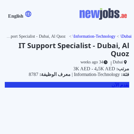
English
IT Support Specialist - Dubai, Al Quoz
Information-Technology
Dubai
IT Support Specialist - Dubai, Al
Quoz
34 weeks ago
Dubai
|
مرتب:
3K AED - 4٫5K AED
فئة:
Information-Technology |
معرف الوظيفة:
8787
تقدم الآن