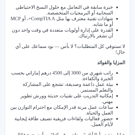
خبرة سابقة في التعامل مع حلول النسخ الاحتياطي
السحابية أو البرمجيات المتخصصة.
شهادات تقنية معترف بها مثل CompTIA A+، أو MCP
أو ما شابه.
القدرة على إدارة أولويات متعددة في وقت واحد دون
أن تشعر بالارتباك.
لا تستوفي كل المتطلبات؟ لا بأس — نود سماعك على أي
حال!
المزايا والفوائد
راتب شهري من 3000 إلى 4500 درهم إماراتي بحسب
الخبرة والكفاءة.
بيئة عمل داعمة وصديقة، تشجع على المشاركة
والتعلم المستمر.
إمكانية التدريب على تقنيات حديثة وورش تطوير
مهني.
ساعات عمل مرنة قدر الإمكان مع احترام التوازن بين
العمل والحياة.
حضور فعاليات ولقاءات فريقية تضيف طاقة إيجابية
لأيام العمل.
هنا لن تشعر أبدًا أنك "موظف رقم كذا" — أنت جزء فعّال